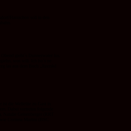
orf/Harrachov soll in den
nbahn.
e Obend gieht´s Dunnerwater lus.
giehn, wos will. Ich ho´s ne
erg las aus dem Buch „Jizerské
 ist die Weltelite zu Gast in
em. Dabei vertreten folgende
), Natalie Geisenberger (RRT
wie Corinna Martini (BSC