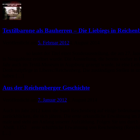
Textilbarone als Bauherren – Die Liebiegs in Reichen
Veröffentlicht am
5. Februar 2012
4. August 2014
so lautet der Titel einer Sonderausstellung, die am 27. Janu
in Neugablonz eröffnet wurde. Die Ausstellung, die bereits vorher in
Jahr auch im Textil-Museum in Augsburg gezeigt wurde, ist eine Leihg
Denkmalpflege in Liberec/Reichenberg. Die zuständigen Stellen in u
haben […]
Aus der Reichenberger Geschichte
Veröffentlicht am
7. Januar 2012
4. August 2014
Auch im Jahr 2012 kann die Stadt Reichenberg auf einige bedeutsame 
zurückblicken, die sich jähren. Die erste urkundliche Erwähnung im J
male und steht am Anfang unserer Aufzählung. Folgen Sie uns durch 
Abriß. 1352 erste schriftliche Erwähnung von Reichenberg (Reych
[…]