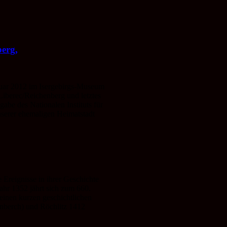
berg,
ar 2012 im Isergebirgs-Museum
 Liberec/Reichenberg und letztes
abe des Nationalen Instituts für
nserer ehemaligen Heimatstadt
Ereignisse in ihrer Geschichte
ahr 1352 jährt sich zum 660.
einen kurzen geschichtlichen
inberch) und Röchlitz 1412