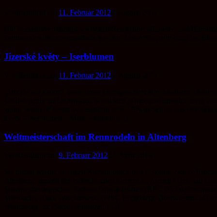
Veröffentlicht am
11. Februar 2012
4. August 2014
Die Verkehrsverbindung zwischen Reichenberg/Liberec und Harrachsd
kommenden Jahren ausgebaut werden. Lesen Sie mehr dazu bei Eise
Jizerské květy – Iserblumen
Veröffentlicht am
11. Februar 2012
4. August 2014
„Jetz ho ich´s soot“, soote unser Herrgout zum al´n Abraham. „Morn
Un dos richte da Leuten aus: ´s soll sich ja niemand umsahn, mog vier
gerne, wenn de Leute su neugierig sein.“ Erwin Scholz aus Reichenb
květy – Iserblumen“. Mehr erfahren […]
Weltmeisterschaft im Rennrodeln in Altenberg
Veröffentlicht am
9. Februar 2012
23. April 2014
Sie flitzen wieder in engen Kurven durch den Eiskanal. Seit 6. Februar
Altenberg, unweit der tschechischen Grenze zu Aussig / Ústi nad Lab
Sportler die deutschen Farben:Tatjana Hüfner (BRC 05 Friedrichroda
Miesbach), Anke Wischnewski (WSC Erzgebirge Oberwiesenthal) so
Winterberg) im Damen-Einsitzer, […]