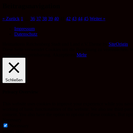
Beitragsnavigation
« Zurück
1
…
36
37
38
39
40
41
42
43
44
45
Weiter »
Impressum
Datenschutz
Heimatkreis Reichenberg Stadt und Land e.V.
Theme by
SiteOrigin
Diese Seite verwendet Cookies um die Benutzung zu vereinfachen. Wen
Datenschutzvereinbarung.
Akzeptieren
Mehr
Schließen
Privacy Overview
This website uses cookies to improve your experience while you navigat
working of basic functionalities of the website. We also use third-pa
consent. You also have the option to opt-out of these cookies. But op
Necessary
Necessary
immer aktiv