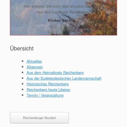
Hier erfahren Sie mehr über einzelne Gemeinden
aus dem Landkreis Reichenberg
Klicken Sie hier
Übersicht
Aktuelles
Allgemein
Aus dem Heimatkreis Reichenberg
Aus der Sudetendeutschen Landsmannschaft
Historisches Reichenberg
Reichenberg heute Liberec
Termin / Veranstaltung
Reichenberger Mundart