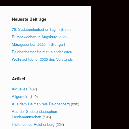
Neueste Beiträge
76. Sudetendeutscher Tag in Brünn
Europawochen in Augsburg 2026
Märzgedenken 2026 in Stuttgart
Reichenberger Heimatkalender 2026
Weihnachtsbrief 2025 des Vorstands
Artikel
Aktuelles
(487)
Allgemein
(149)
Aus dem Heimatkreis Reichenberg
(292)
Aus der Sudetendeutschen
Landsmannschaft
(195)
Historisches Reichenberg
(224)