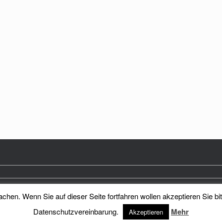
hen. Wenn Sie auf dieser Seite fortfahren wollen akzeptieren Sie bi
Heimatkreis Reichenberg Stadt und Land e.V.
Theme by
SiteOrigin
Datenschutzvereinbarung.
Mehr
Akzeptieren