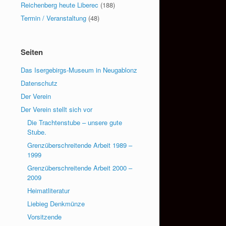
Reichenberg heute Liberec
(188)
Termin / Veranstaltung
(48)
Seiten
Das Isergebirgs-Museum in Neugablonz
Datenschutz
Der Verein
Der Verein stellt sich vor
Die Trachtenstube – unsere gute
Stube.
Grenzüberschreitende Arbeit 1989 –
1999
Grenzüberschreitende Arbeit 2000 –
2009
Heimatliteratur
Liebieg Denkmünze
Vorsitzende