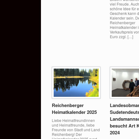
viel Freude. Auc
schöne Idee für e
Geschenk kann d
Kalender sein. D
Reichenberger
Heimatkalender i
Verkaufspreis vo
Euro zzgl. […]
Reichenberger
Landesobman
Heimatkalender 2025
Sudetendeut
Landsmannsc
Liebe Heimatfreundinnen
und Heimatfreunde, liebe
besucht Art 
Freunde von Stadt und Land
2024
Reichenberg! Der
Heimatkalender 2025 rund