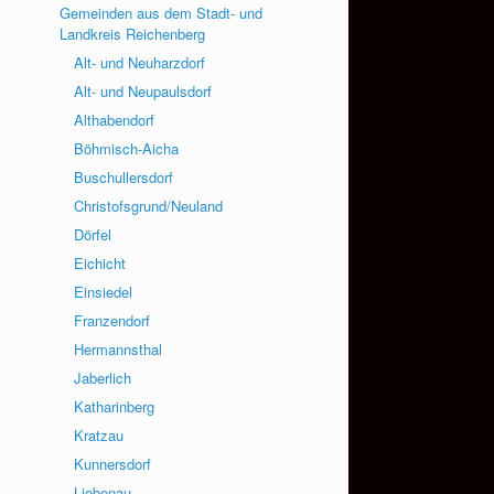
Gemeinden aus dem Stadt- und
Landkreis Reichenberg
Alt- und Neuharzdorf
Alt- und Neupaulsdorf
Althabendorf
Böhmisch-Aicha
Buschullersdorf
Christofsgrund/Neuland
Dörfel
Eichicht
Einsiedel
Franzendorf
Hermannsthal
Jaberlich
Katharinberg
Kratzau
Kunnersdorf
Liebenau