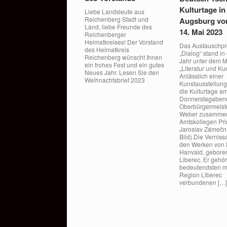
Kulturtage in
Liebe Landsleute aus
Reichenberg Stadt und
Augsburg vom
Land, liebe Freunde des
14. Mai 2023
Reichenberger
Heimatkreises! Der Vorstand
Das Austauschp
des Heimatkreis
„Dialog“ stand i
Reichenberg wünscht Ihnen
Jahr unter dem M
ein frohes Fest und ein gutes
„Literatur und Kun
Neues Jahr. Lesen Sie den
Anlässlich einer
Weihnachtsbrief 2023
Kunstausstellung
die Kulturtage a
Donnerstagaben
Oberbürgermeist
Weber zusammen
Amtskollegen Pr
Jaroslav Zámeční
Bild).Die Verniss
den Werken von 
Hanvald, gebore
Liberec. Er gehör
bedeutendsten mi
Region Liberec
verbundenen […
Beitragsnavigation