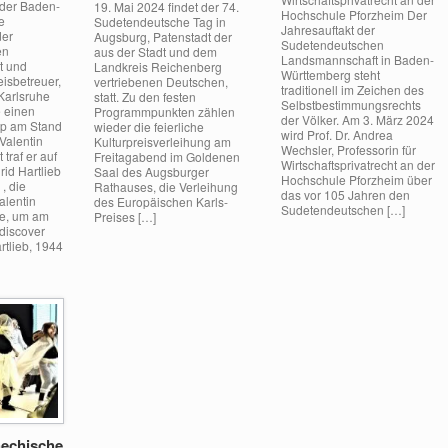
 der Baden-
19. Mai 2024 findet der 74.
Hochschule Pforzheim Der
e
Sudetendeutsche Tag in
Jahresauftakt der
der
Augsburg, Patenstadt der
Sudetendeutschen
en
aus der Stadt und dem
Landsmannschaft in Baden-
t und
Landkreis Reichenberg
Württemberg steht
eisbetreuer,
vertriebenen Deutschen,
traditionell im Zeichen des
 Karlsruhe
statt. Zu den festen
Selbstbestimmungsrechts
 einen
Programmpunkten zählen
der Völker. Am 3. März 2024
pp am Stand
wieder die feierliche
wird Prof. Dr. Andrea
Valentin
Kulturpreisverleihung am
Wechsler, Professorin für
 traf er auf
Freitagabend im Goldenen
Wirtschaftsprivatrecht an der
rid Hartlieb
Saal des Augsburger
Hochschule Pforzheim über
, die
Rathauses, die Verleihung
das vor 105 Jahren den
alentin
des Europäischen Karls-
Sudetendeutschen […]
e, um am
Preises […]
discover
rtlieb, 1944
hechische