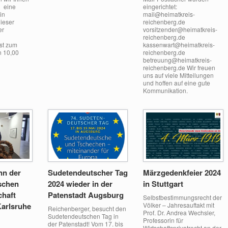
h eine
eingerichtet:
in
mail@heimatkreis-
ieser
reichenberg.de
er
vorsitzender@heimatkreis-
reichenberg.de
st zum
kassenwart@heimatkreis-
n 10,00
reichenberg.de
betreuung@heimatkreis-
reichenberg.de Wir freuen
uns auf viele Mitteilungen
und hoffen auf eine gute
Kommunikation.
n der
Sudetendeutscher Tag
Märzgedenkfeier 2024
schen
2024 wieder in der
in Stuttgart
haft
Patenstadt Augsburg
Selbstbestimmungsrecht der
Karlsruhe
Völker – Jahresauftakt mit
Reichenberger, besucht den
Prof. Dr. Andrea Wechsler,
Sudetendeutschen Tag in
Professorin für
der Patenstadt! Vom 17. bis
Wirtschaftsprivatrecht an der