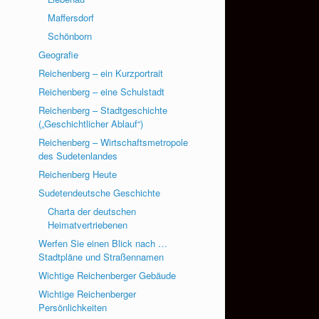
Maffersdorf
Schönborn
Geografie
Reichenberg – ein Kurzportrait
Reichenberg – eine Schulstadt
Reichenberg – Stadtgeschichte
(„Geschichtlicher Ablauf“)
Reichenberg – Wirtschaftsmetropole
des Sudetenlandes
Reichenberg Heute
Sudetendeutsche Geschichte
Charta der deutschen
Heimatvertriebenen
Werfen Sie einen Blick nach …
Stadtpläne und Straßennamen
Wichtige Reichenberger Gebäude
Wichtige Reichenberger
Persönlichkeiten