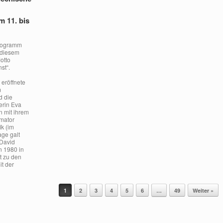
 11. bis
rogramm
n diesem
otto
st“.
 eröffnete
m
d die
erin Eva
 mit ihrem
imator
k (im
age galt
David
n 1980 in
t zu den
t der
]
1
2
3
4
5
6
…
49
Weiter »