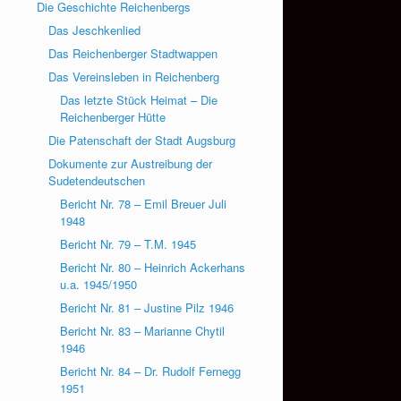
Die Geschichte Reichenbergs
Das Jeschkenlied
Das Reichenberger Stadtwappen
Das Vereinsleben in Reichenberg
Das letzte Stück Heimat – Die
Reichenberger Hütte
Die Patenschaft der Stadt Augsburg
Dokumente zur Austreibung der
Sudetendeutschen
Bericht Nr. 78 – Emil Breuer Juli
1948
Bericht Nr. 79 – T.M. 1945
Bericht Nr. 80 – Heinrich Ackerhans
u.a. 1945/1950
Bericht Nr. 81 – Justine Pilz 1946
Bericht Nr. 83 – Marianne Chytil
1946
Bericht Nr. 84 – Dr. Rudolf Fernegg
1951