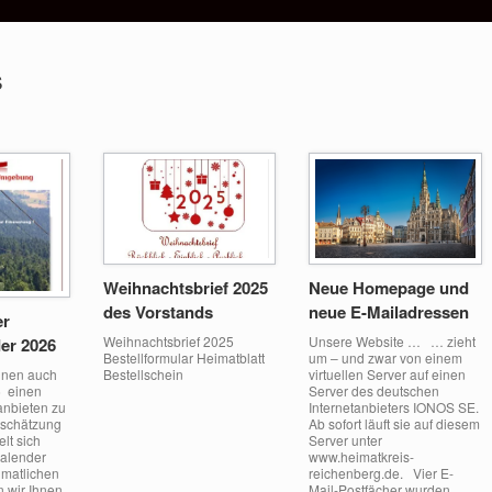
s
Weihnachtsbrief 2025
Neue Homepage und
des Vorstands
neue E-Mailadressen
er
Weihnachtsbrief 2025
Unsere Website … … zieht
er 2026
Bestellformular Heimatblatt
um – und zwar von einem
Ihnen auch
Bestellschein
virtuellen Server auf einen
6 einen
Server des deutschen
anbieten zu
Internetanbieters IONOS SE.
tschätzung
Ab sofort läuft sie auf diesem
lt sich
Server unter
Kalender
www.heimatkreis-
eimatlichen
reichenberg.de. Vier E-
 wir Ihnen
Mail-Postfächer wurden