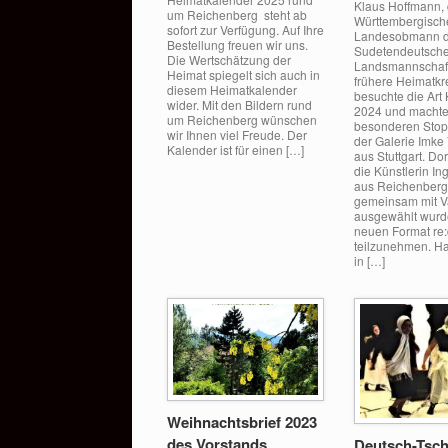
Klaus Hoffmann,
um Reichenberg steht ab
Württembergisch
sofort zur Verfügung. Auf Ihre
Landesobmann 
Bestellung freuen wir uns.
Sudetendeutsch
Die Wertschätzung der
Landsmannschaf
Heimat spiegelt sich auch in
frühere Heimatkr
diesem Heimatkalender
besuchte die Art
wider. Mit den Bildern rund
2024 und machte
um Reichenberg wünschen
besonderen Sto
wir Ihnen viel Freude. Der
der Galerie Imke 
Kalender ist für einen […]
aus Stuttgart. Dort
die Künstlerin Ing
aus Reichenberg 
gemeinsam mit V
ausgewählt wurd
neuen Format re:
teilzunehmen. Ha
in […]
Weihnachtsbrief 2023
des Vorstands
Deutsch-Tsc