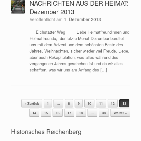
NACHRICHTEN AUS DER HEIMAT:
Dezember 2013
Veröffentlicht am
1. Dezember 2013
Eichstätter Weg Liebe Heimatfreundinnen und
Heimatfreunde, der letzte Monat Dezember bereitet
uns mit dem Advent und dem schönsten Feste des
Jahres, Weihnachten, sicher wieder viel Freude, Liebe,
aber auch Rekapitulation; was alles während des
vergangenen Jahres geschehen ist und ob wir alles
schafften, was wir uns am Anfang des […]
« Zurück
1
…
8
9
10
11
12
13
Beitragsnavigation
14
15
16
17
18
…
38
Weiter »
Historisches Reichenberg