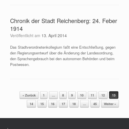
Chronik der Stadt Reichenberg: 24. Feber
1914
Veröffentlicht am
13. April 2014
Das Stadtverordnetenkollegium faßt eine Entschließung, gegen
den Regierungsentwurf über die Änderung der Landesordnung,
den Sprachengebrauch bei den autonomen Behörden und beim
Postwesen.
« Zurück
1
…
8
9
10
11
12
13
Beitragsnavigation
14
15
16
17
18
…
45
Weiter »