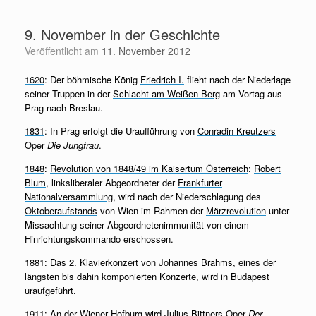
Zum
Inhalt
9. November in der Geschichte
springen
Veröffentlicht am
11. November 2012
1620
: Der böhmische König
Friedrich I.
flieht nach der Niederlage
seiner Truppen in der
Schlacht am Weißen Berg
am Vortag aus
Prag nach Breslau.
1831
: In Prag erfolgt die Uraufführung von
Conradin Kreutzers
Oper
Die Jungfrau
.
1848
:
Revolution von 1848/49 im Kaisertum Österreich
:
Robert
Blum
, linksliberaler Abgeordneter der
Frankfurter
Nationalversammlung
, wird nach der Niederschlagung des
Oktoberaufstands
von Wien im Rahmen der
Märzrevolution
unter
Missachtung seiner Abgeordnetenimmunität von einem
Hinrichtungskommando erschossen.
1881
: Das
2. Klavierkonzert
von
Johannes Brahms
, eines der
längsten bis dahin komponierten Konzerte, wird in Budapest
uraufgeführt.
1911
: An der Wiener
Hofburg
wird
Julius Bittners
Oper
Der