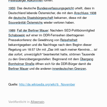
Petersberger Abkommen
führen.
1955
: Das deutsche
Bundesverfassungsgericht
urteilt, dass in
Deutschland lebende Österreicher, die mit dem
Anschluss 1938
die
deutsche Staatsbürgerschaft
bekamen, diese mit der
Souveränität Österreichs
wieder verloren haben.
1989
:
Fall der Berliner Mauer
: Nachdem SED-Politbüromitglied
Schabowski
auf einer im DDR-Fernsehen übertragenen
Pressekonferenz die Gewährung von
Reisefreiheit
bekanntgegeben und die Nachfrage nach dem Beginn dieser
Regelung um 18:57 Uhr mit
„Das tritt nach meiner Kenntnis… ist
das sofort, unverzüglich“
beantwortet hatte, strömen Tausende
zu den Grenzübergangsstellen: Beginnend mit dem
Übergang
Bornholmer Straße
öffnen sich für die DDR-Bürger damit die
Berliner Mauer
und die anderen
innerdeutschen Grenzen
.
Quelle:
http://de.wikipedia.org/wiki/9._November
Veröffentlicht in
Allgemein
.