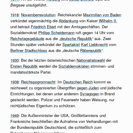
Bergsee
uraufgeführt.
1918
:
Novemberrevolution
: Reichskanzler
Maximilian von Baden
verkündet eigenmächtig die
Abdankung
von Kaiser
Wilhelm II.
und betraut
Friedrich Ebert
mit den Amtsgeschäften. Der
Sozialdemokrat
Philipp Scheidemann
ruft gegen 14 Uhr vom
Reichstagsgebäude
aus die „
deutsche Republik
“ aus. Zwei
Stunden später verkündet der
Spartakist
Karl Liebknecht
vom
Berliner Stadtschloss
aus die „deutsche
Räterepublik
“.
1930
: Bei der letzten österreichischen
Nationalratswahl
der
Ersten Republik
werden die
Sozialdemokraten
stimmen- und
mandatsstärkste Partei.
1938
:
Reichspogromnacht
: Im
Deutschen Reich
kommt es
reichsweit zu organisierten Übergriffen
gegen Juden
und jüdische
Einrichtungen, bei denen unter anderem
Synagogen
in Brand
gesteckt werden. Polizei und Feuerwehr haben Weisung, nur
nichtjüdisches Eigentum zu schützen.
1949
: Die Außenminister der USA, Großbritanniens und
Frankreichs beschließen die Aufnahme von Verhandlungen mit
der Bundesrepublik Deutschland, die schließlich zum