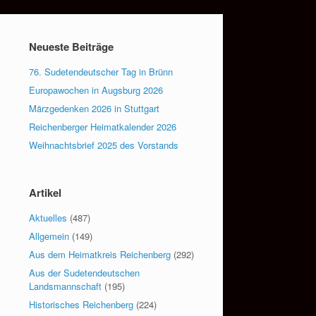
Neueste Beiträge
76. Sudetendeutscher Tag in Brünn
Europawochen in Augsburg 2026
Märzgedenken 2026 in Stuttgart
Reichenberger Heimatkalender 2026
Weihnachtsbrief 2025 des Vorstands
Artikel
Aktuelles
(487)
Allgemein
(149)
Aus dem Heimatkreis Reichenberg
(292)
Aus der Sudetendeutschen
Landsmannschaft
(195)
Historisches Reichenberg
(224)