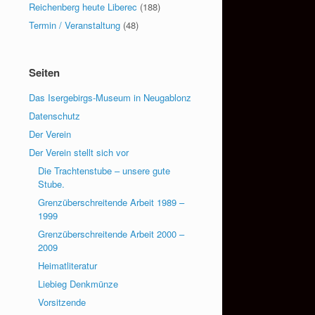
Reichenberg heute Liberec
(188)
Termin / Veranstaltung
(48)
Seiten
Das Isergebirgs-Museum in Neugablonz
Datenschutz
Der Verein
Der Verein stellt sich vor
Die Trachtenstube – unsere gute
Stube.
Grenzüberschreitende Arbeit 1989 –
1999
Grenzüberschreitende Arbeit 2000 –
2009
Heimatliteratur
Liebieg Denkmünze
Vorsitzende