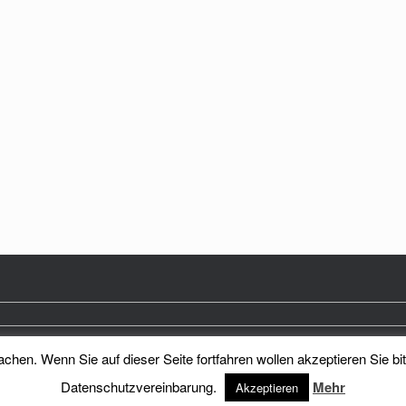
hen. Wenn Sie auf dieser Seite fortfahren wollen akzeptieren Sie bi
Heimatkreis Reichenberg Stadt und Land e.V.
Theme by
SiteOrigin
Datenschutzvereinbarung.
Mehr
Akzeptieren