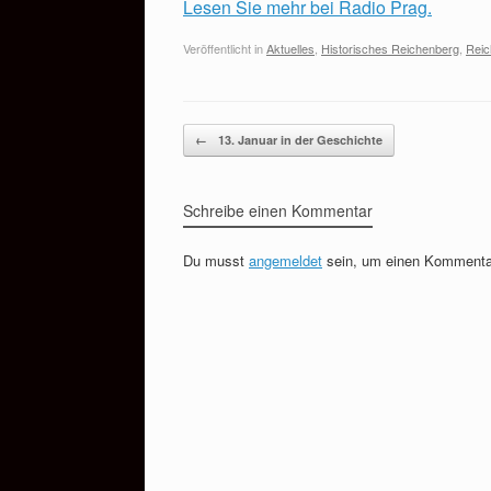
Lesen Sie mehr bei Radio Prag.
Veröffentlicht in
Aktuelles
,
Historisches Reichenberg
,
Reic
Beitragsnavigation
←
13. Januar in der Geschichte
Schreibe einen Kommentar
Du musst
angemeldet
sein, um einen Kommenta