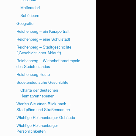
Maffersdorf
Schönborn
Geografie
Reichenberg – ein Kurzportrait
Reichenberg – eine Schulstadt
Reichenberg – Stadtgeschichte
(„Geschichtlicher Ablauf“)
Reichenberg – Wirtschaftsmetropole
des Sudetenlandes
Reichenberg Heute
Sudetendeutsche Geschichte
Charta der deutschen
Heimatvertriebenen
Werfen Sie einen Blick nach …
Stadtpläne und Straßennamen
Wichtige Reichenberger Gebäude
Wichtige Reichenberger
Persönlichkeiten