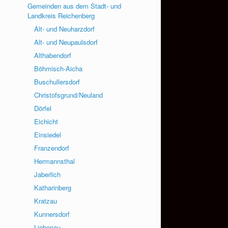
Gemeinden aus dem Stadt- und
Landkreis Reichenberg
Alt- und Neuharzdorf
Alt- und Neupaulsdorf
Althabendorf
Böhmisch-Aicha
Buschullersdorf
Christofsgrund/Neuland
Dörfel
Eichicht
Einsiedel
Franzendorf
Hermannsthal
Jaberlich
Katharinberg
Kratzau
Kunnersdorf
Liebenau