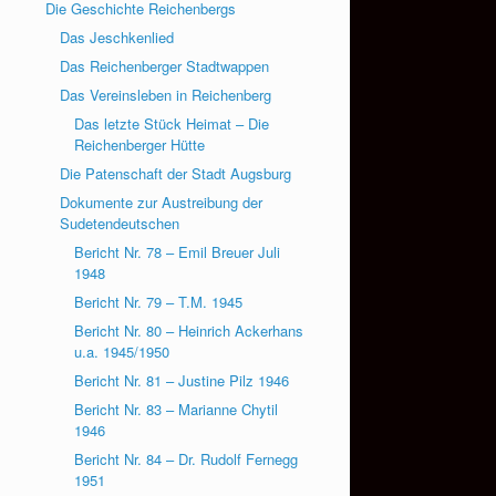
Die Geschichte Reichenbergs
Das Jeschkenlied
Das Reichenberger Stadtwappen
Das Vereinsleben in Reichenberg
Das letzte Stück Heimat – Die
Reichenberger Hütte
Die Patenschaft der Stadt Augsburg
Dokumente zur Austreibung der
Sudetendeutschen
Bericht Nr. 78 – Emil Breuer Juli
1948
Bericht Nr. 79 – T.M. 1945
Bericht Nr. 80 – Heinrich Ackerhans
u.a. 1945/1950
Bericht Nr. 81 – Justine Pilz 1946
Bericht Nr. 83 – Marianne Chytil
1946
Bericht Nr. 84 – Dr. Rudolf Fernegg
1951