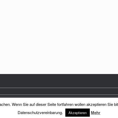
hen. Wenn Sie auf dieser Seite fortfahren wollen akzeptieren Sie bi
Heimatkreis Reichenberg Stadt und Land e.V.
Theme by
SiteOrigin
Datenschutzvereinbarung.
Mehr
Akzeptieren