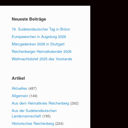
Neueste Beiträge
76. Sudetendeutscher Tag in Brünn
Europawochen in Augsburg 2026
Märzgedenken 2026 in Stuttgart
Reichenberger Heimatkalender 2026
Weihnachtsbrief 2025 des Vorstands
Artikel
Aktuelles
(487)
Allgemein
(149)
Aus dem Heimatkreis Reichenberg
(292)
Aus der Sudetendeutschen
Landsmannschaft
(195)
Historisches Reichenberg
(224)