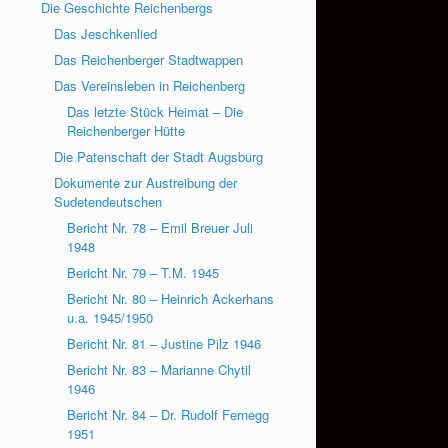
Die Geschichte Reichenbergs
Das Jeschkenlied
Das Reichenberger Stadtwappen
Das Vereinsleben in Reichenberg
Das letzte Stück Heimat – Die
Reichenberger Hütte
Die Patenschaft der Stadt Augsburg
Dokumente zur Austreibung der
Sudetendeutschen
Bericht Nr. 78 – Emil Breuer Juli
1948
Bericht Nr. 79 – T.M. 1945
Bericht Nr. 80 – Heinrich Ackerhans
u.a. 1945/1950
Bericht Nr. 81 – Justine Pilz 1946
Bericht Nr. 83 – Marianne Chytil
1946
Bericht Nr. 84 – Dr. Rudolf Fernegg
1951