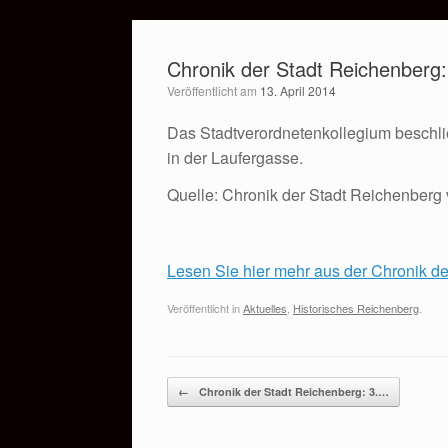
Zum
Inhalt
Chronik der Stadt Reichenberg
springen
Veröffentlicht am
13. April 2014
Das Stadtverordnetenkollegium beschli
in der Laufergasse.
Quelle: Chronik der Stadt Reichenberg
Lesen Sie hier mehr aus der Chronik d
Veröffentlicht in
Aktuelles
,
Historisches Reichenberg
.
Beitragsnavigation
←
Chronik der Stadt Reichenberg: 3.…