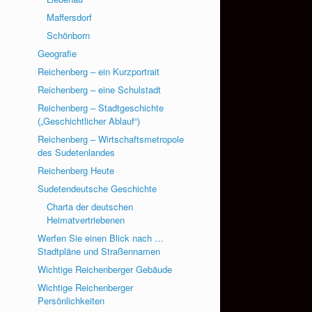
Maffersdorf
Schönborn
Geografie
Reichenberg – ein Kurzportrait
Reichenberg – eine Schulstadt
Reichenberg – Stadtgeschichte
(„Geschichtlicher Ablauf“)
Reichenberg – Wirtschaftsmetropole
des Sudetenlandes
Reichenberg Heute
Sudetendeutsche Geschichte
Charta der deutschen
Heimatvertriebenen
Werfen Sie einen Blick nach …
Stadtpläne und Straßennamen
Wichtige Reichenberger Gebäude
Wichtige Reichenberger
Persönlichkeiten