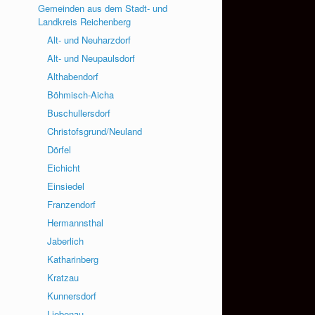
Gemeinden aus dem Stadt- und
Landkreis Reichenberg
Alt- und Neuharzdorf
Alt- und Neupaulsdorf
Althabendorf
Böhmisch-Aicha
Buschullersdorf
Christofsgrund/Neuland
Dörfel
Eichicht
Einsiedel
Franzendorf
Hermannsthal
Jaberlich
Katharinberg
Kratzau
Kunnersdorf
Liebenau