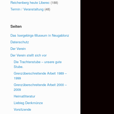
Reichenberg heute Liberec
(188)
Termin / Veranstaltung
(48)
Seiten
Das Isergebirgs-Museum in Neugablonz
Datenschutz
Der Verein
Der Verein stellt sich vor
Die Trachtenstube – unsere gute
Stube.
Grenzüberschreitende Arbeit 1989 –
1999
Grenzüberschreitende Arbeit 2000 –
2009
Heimatliteratur
Liebieg Denkmünze
Vorsitzende