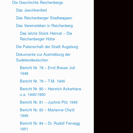
Die Geschichte Reichenbergs
Das Jeschkenlied
Das Reichenberger Stadtwappen
Das Vereinsleben in Reichenberg
Das letzte Stück Heimat – Die
Reichenberger Hütte
Die Patenschaft der Stadt Augsburg
Dokumente zur Austreibung der
Sudetendeutschen
Bericht Nr. 78 – Emil Breuer Juli
1948
Bericht Nr. 79 – T.M. 1945
Bericht Nr. 80 – Heinrich Ackerhans
u.a. 1945/1950
Bericht Nr. 81 – Justine Pilz 1946
Bericht Nr. 83 – Marianne Chytil
1946
Bericht Nr. 84 – Dr. Rudolf Fernegg
1951