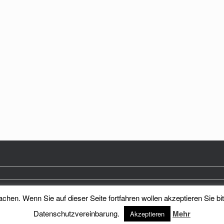
hen. Wenn Sie auf dieser Seite fortfahren wollen akzeptieren Sie bi
Heimatkreis Reichenberg Stadt und Land e.V.
Theme by
SiteOrigin
Datenschutzvereinbarung.
Mehr
Akzeptieren