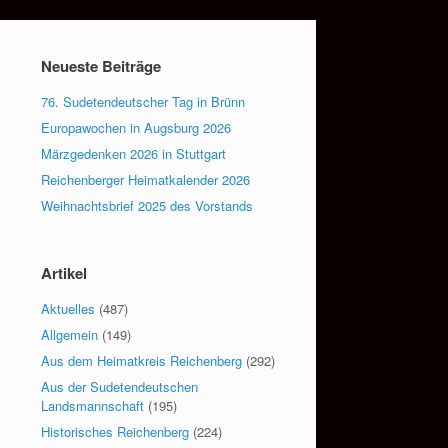
Neueste Beiträge
76. Sudetendeutscher Tag in Brünn
Europawochen in Augsburg 2026
Märzgedenken 2026 in Stuttgart
Reichenberger Heimatkalender 2026
Weihnachtsbrief 2025 des Vorstands
Artikel
Aktuelles
(487)
Allgemein
(149)
Aus dem Heimatkreis Reichenberg
(292)
Aus der Sudetendeutschen
Landsmannschaft
(195)
Historisches Reichenberg
(224)