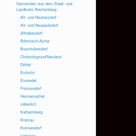
Gemeinden aus dem Stadt- und
Landkreis Reichenberg
Alt- und Neuharzdorf
Alt- und Neupaulsdorf
Althabendorf
Böhmisch-Aicha
Buschullersdorf
Christofsgrund/Neuland
Dörfel
Eichicht
Einsiedel
Franzendorf
Hermannsthal
Jaberlich
Katharinberg
Kratzau
Kunnersdorf
Liebenau