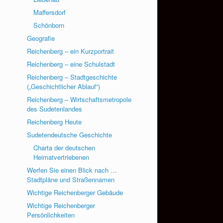
Maffersdorf
Schönborn
Geografie
Reichenberg – ein Kurzportrait
Reichenberg – eine Schulstadt
Reichenberg – Stadtgeschichte
(„Geschichtlicher Ablauf“)
Reichenberg – Wirtschaftsmetropole
des Sudetenlandes
Reichenberg Heute
Sudetendeutsche Geschichte
Charta der deutschen
Heimatvertriebenen
Werfen Sie einen Blick nach …
Stadtpläne und Straßennamen
Wichtige Reichenberger Gebäude
Wichtige Reichenberger
Persönlichkeiten