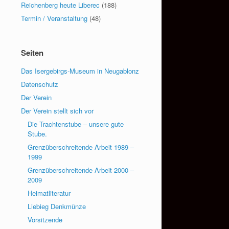
Reichenberg heute Liberec
(188)
Termin / Veranstaltung
(48)
Seiten
Das Isergebirgs-Museum in Neugablonz
Datenschutz
Der Verein
Der Verein stellt sich vor
Die Trachtenstube – unsere gute
Stube.
Grenzüberschreitende Arbeit 1989 –
1999
Grenzüberschreitende Arbeit 2000 –
2009
Heimatliteratur
Liebieg Denkmünze
Vorsitzende