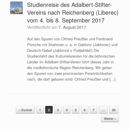
Studienreise des Adalbert-Stifter-
Vereins nach Reichenberg (Liberec)
vom 4. bis 8. September 2017
Veröffentlicht am
7. August 2017
Auf den Spuren von Otfried Preußler und Ferdinand
Porsche mit Stationen u. a. in Gablonz (Jablonec) und
Deutsch-Gabel (Jablonné v Podještědí) Die
Studienfahrt des Kulturreferenten für die böhmischen
Länder im Adalbert-Stifter-Verein führt dieses Jahr in
die nordböhmische Region Reichenberg. Wir gehen
den Spuren von zwei prominenten Persönlichkeiten
nach, die dort geboren sind: Otfried Preußler und […]
« Zurück
1
2
3
4
5
6
7
…
20
Beitragsnavigation
Weiter »