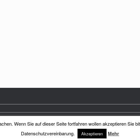
hen. Wenn Sie auf dieser Seite fortfahren wollen akzeptieren Sie bi
Heimatkreis Reichenberg Stadt und Land e.V.
Theme by
SiteOrigin
Datenschutzvereinbarung.
Mehr
Akzeptieren