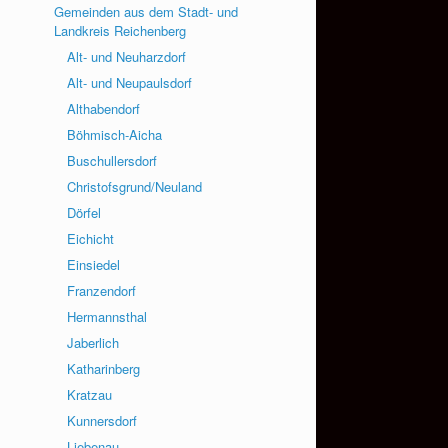
Gemeinden aus dem Stadt- und
Landkreis Reichenberg
Alt- und Neuharzdorf
Alt- und Neupaulsdorf
Althabendorf
Böhmisch-Aicha
Buschullersdorf
Christofsgrund/Neuland
Dörfel
Eichicht
Einsiedel
Franzendorf
Hermannsthal
Jaberlich
Katharinberg
Kratzau
Kunnersdorf
Liebenau