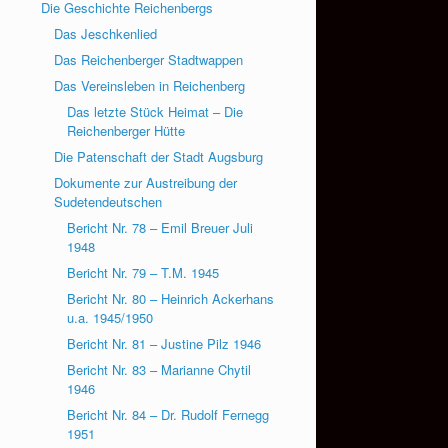
Die Geschichte Reichenbergs
Das Jeschkenlied
Das Reichenberger Stadtwappen
Das Vereinsleben in Reichenberg
Das letzte Stück Heimat – Die
Reichenberger Hütte
Die Patenschaft der Stadt Augsburg
Dokumente zur Austreibung der
Sudetendeutschen
Bericht Nr. 78 – Emil Breuer Juli
1948
Bericht Nr. 79 – T.M. 1945
Bericht Nr. 80 – Heinrich Ackerhans
u.a. 1945/1950
Bericht Nr. 81 – Justine Pilz 1946
Bericht Nr. 83 – Marianne Chytil
1946
Bericht Nr. 84 – Dr. Rudolf Fernegg
1951