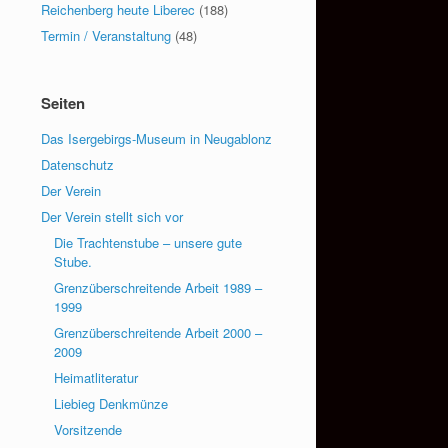
Reichenberg heute Liberec
(188)
Termin / Veranstaltung
(48)
Seiten
Das Isergebirgs-Museum in Neugablonz
Datenschutz
Der Verein
Der Verein stellt sich vor
Die Trachtenstube – unsere gute
Stube.
Grenzüberschreitende Arbeit 1989 –
1999
Grenzüberschreitende Arbeit 2000 –
2009
Heimatliteratur
Liebieg Denkmünze
Vorsitzende