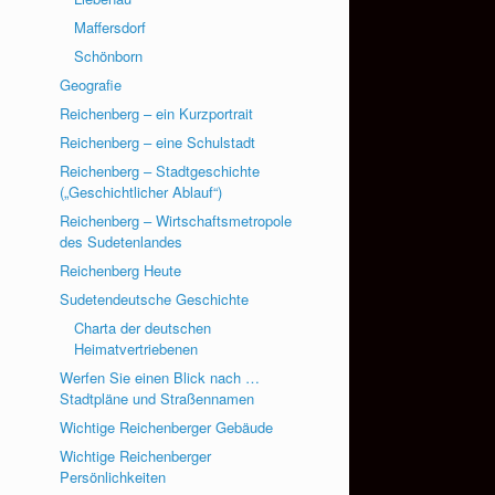
Maffersdorf
Schönborn
Geografie
Reichenberg – ein Kurzportrait
Reichenberg – eine Schulstadt
Reichenberg – Stadtgeschichte
(„Geschichtlicher Ablauf“)
Reichenberg – Wirtschaftsmetropole
des Sudetenlandes
Reichenberg Heute
Sudetendeutsche Geschichte
Charta der deutschen
Heimatvertriebenen
Werfen Sie einen Blick nach …
Stadtpläne und Straßennamen
Wichtige Reichenberger Gebäude
Wichtige Reichenberger
Persönlichkeiten