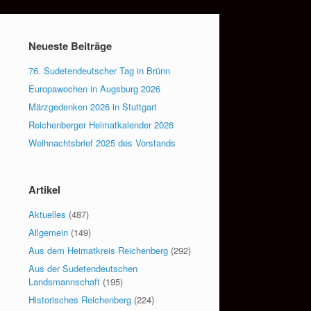
Neueste Beiträge
76. Sudetendeutscher Tag in Brünn
Europawochen in Augsburg 2026
Märzgedenken 2026 in Stuttgart
Reichenberger Heimatkalender 2026
Weihnachtsbrief 2025 des Vorstands
Artikel
Aktuelles
(487)
Allgemein
(149)
Aus dem Heimatkreis Reichenberg
(292)
Aus der Sudetendeutschen
Landsmannschaft
(195)
Historisches Reichenberg
(224)