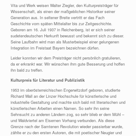
Vita und Werk weisen Walter Ziegler, den Kulturpreisträger für
Wissenschaft, als einen der maßgeblichen Historiker seiner
Generation aus. In seltener Breite vertritt er das Fach
Geschichte vom späten Mittelalter bis zur Zeitgeschichte.
Geboren am 16. Juli 1937 in Reichenberg, ist er sich seiner
sudetendeutschen Herkunft bewusst und bekennt sich zu dieser.
Seine Laufbahn wird man als Musterbeispiel einer gelungenen
Integration im Freistaat Bayern bezeichnen dürfen.
Leider konnten wir dem Preisträger nicht persönlich gratulieren,
da er erkrankt war. Wir wünschen ihm gute Besserung und hoffen
ihn bald zu treffen.
Kulturpreis für Literatur und Publizistik
1953 im oberösterreichischen Engerwitzdorf geboren, studierte
Richard Wall an der Linzer Hochschule für künstlerische und
industrielle Gestaltung und machte sich bald mit literarischen und
künstlerischen Arbeiten einen Namen. So sehr ihn seine
Sehnsucht zu anderen Ländern zog, so sehr blieb er dem Mühl –
und Waldviertel am Eisernen Vorhang verbunden. Als diese
Grenze nach der Samtenen Revolution wieder passierbar wurde,
zählte er zu den ersten Autoren, die mit poetischer Neugier und