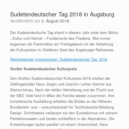
Zum
Inhalt
Sudetendeutscher Tag 2018 in Augsburg
springen
Veröffentlicht am
3. August 2018
Der Sudetendeutsche Tag stand in diesem Jahr unter dem Motto:
„ Kultur und Heimat – Fundamente des Friedens. Wie immer
begannen die Festivitäten am Freitagabend mit der Verleihung
der Kulturpreise im Goldenen Saal des Augsburger Rathauses.
Reichenberger Impressionen_Sudetendeutscher Tag_2018
Großer Sudetendeutscher Kulturpreis
Den Großen Sudetendeutschen Kulturpreis 2018 erielten die
Zwillingsbrüder Hans Jürgen und Joachim Lothar Gartner aus
Steinschönau. Nach der wilden Vertreibung und der Flucht aus
der SBZ 1949 fand in Wien die Familie wieder zusammen. Ihre
künstlerische Ausbildung erhielten die Brüder an der Höheren
Bundeslehr- und – versuchsanstalt für Textilindustrie/Abteilung
Design. Schrittweise verlassen sie den Surrealismus mit seinem
Perfektionswahn und landen schließlich in der Abstraktion. Die
Entwicklungen laufen parallel mit einem Unterschied: Hans