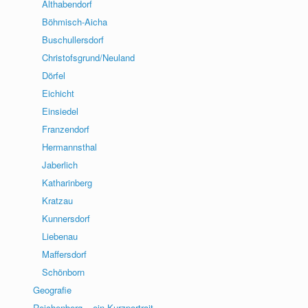
Althabendorf
Böhmisch-Aicha
Buschullersdorf
Christofsgrund/Neuland
Dörfel
Eichicht
Einsiedel
Franzendorf
Hermannsthal
Jaberlich
Katharinberg
Kratzau
Kunnersdorf
Liebenau
Maffersdorf
Schönborn
Geografie
Reichenberg – ein Kurzportrait