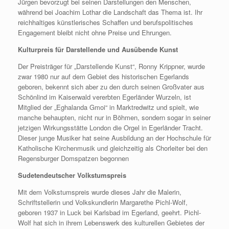
Jürgen bevorzugt bei seinen Darstellungen den Menschen,
während bei Joachim Lothar die Landschaft das Thema ist. Ihr
reichhaltiges künstlerisches Schaffen und berufspolitisches
Engagement bleibt nicht ohne Preise und Ehrungen.
Kulturpreis für Darstellende und Ausübende Kunst
Der Preisträger für „Darstellende Kunst“, Ronny Krippner, wurde
zwar 1980 nur auf dem Gebiet des historischen Egerlands
geboren, bekennt sich aber zu den durch seinen Großvater aus
Schönlind im Kaiserwald vererbten Egerländer Wurzeln, ist
Mitglied der „Eghalanda Gmoi“ in Marktredwitz und spielt, wie
manche behaupten, nicht nur in Böhmen, sondern sogar in seiner
jetzigen Wirkungsstätte London die Orgel in Egerländer Tracht.
Dieser junge Musiker hat seine Ausbildung an der Hochschule für
Katholische Kirchenmusik und gleichzeitig als Chorleiter bei den
Regensburger Domspatzen begonnen
Sudetendeutscher Volkstumspreis
Mit dem Volkstumspreis wurde dieses Jahr die Malerin,
Schriftstellerin und Volkskundlerin Margarethe Pichl-Wolf,
geboren 1937 in Luck bei Karlsbad im Egerland, geehrt. Pichl-
Wolf hat sich in ihrem Lebenswerk des kulturellen Gebietes der