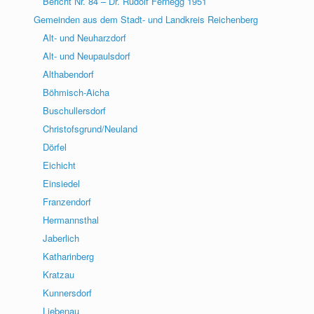
Bericht Nr. 84 – Dr. Rudolf Fernegg 1951
Gemeinden aus dem Stadt- und Landkreis Reichenberg
Alt- und Neuharzdorf
Alt- und Neupaulsdorf
Althabendorf
Böhmisch-Aicha
Buschullersdorf
Christofsgrund/Neuland
Dörfel
Eichicht
Einsiedel
Franzendorf
Hermannsthal
Jaberlich
Katharinberg
Kratzau
Kunnersdorf
Liebenau