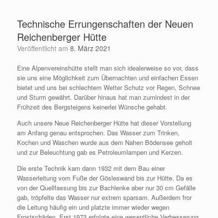
Zum
Inhalt
Technische Errungenschaften der Neuen
springen
Reichenberger Hütte
Veröffentlicht am
8. März 2021
Eine Alpenvereinshütte stellt man sich idealerweise so vor, dass
sie uns eine Möglichkeit zum Übernachten und einfachen Essen
bietet und uns bei schlechtem Wetter Schutz vor Regen, Schnee
und Sturm gewährt. Darüber hinaus hat man zumindest in der
Frühzeit des Bergsteigens keinerlei Wünsche gehabt.
Auch unsere Neue Reichenberger Hütte hat dieser Vorstellung
am Anfang genau entsprochen. Das Wasser zum Trinken,
Kochen und Waschen wurde aus dem Nahen Bödensee geholt
und zur Beleuchtung gab es Petroleumlampen und Kerzen.
Die erste Technik kam dann 1932 mit dem Bau einer
Wasserleitung vom Fuße der Gösleswand bis zur Hütte. Da es
von der Quellfassung bis zur Bachlenke aber nur 30 cm Gefälle
gab, tröpfelte das Wasser nur extrem sparsam. Außerdem fror
die Leitung häufig ein und platzte immer wieder wegen
Frostschäden. Erst 1973 erfolgte eine wesentliche Verbesserung