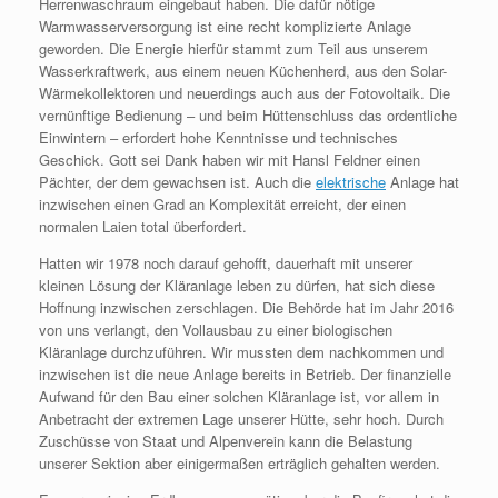
Herrenwaschraum eingebaut haben. Die dafür nötige
Warmwasserversorgung ist eine recht komplizierte Anlage
geworden. Die Energie hierfür stammt zum Teil aus unserem
Wasserkraftwerk, aus einem neuen Küchenherd, aus den Solar-
Wärmekollektoren und neuerdings auch aus der Fotovoltaik. Die
vernünftige Bedienung – und beim Hüttenschluss das ordentliche
Einwintern – erfordert hohe Kenntnisse und technisches
Geschick. Gott sei Dank haben wir mit Hansl Feldner einen
Pächter, der dem gewachsen ist. Auch die
elektrische
Anlage hat
inzwischen einen Grad an Komplexität erreicht, der einen
normalen Laien total überfordert.
Hatten wir 1978 noch darauf gehofft, dauerhaft mit unserer
kleinen Lösung der Kläranlage leben zu dürfen, hat sich diese
Hoffnung inzwischen zerschlagen. Die Behörde hat im Jahr 2016
von uns verlangt, den Vollausbau zu einer biologischen
Kläranlage durchzuführen. Wir mussten dem nachkommen und
inzwischen ist die neue Anlage bereits in Betrieb. Der finanzielle
Aufwand für den Bau einer solchen Kläranlage ist, vor allem in
Anbetracht der extremen Lage unserer Hütte, sehr hoch. Durch
Zuschüsse von Staat und Alpenverein kann die Belastung
unserer Sektion aber einigermaßen erträglich gehalten werden.