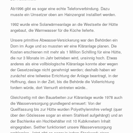
Ab1996 gibt es sogar eine echte Telefonverbindung. Dazu
musste ein Umsetzer oben am Hainzengrat installiert werden.
1992 wurde eine Solarwärmeanlage an die Westseite der Hütte
angebaut, die Warmwasser für die Küche lieferte.
Unsere primitive Abwasser-Versickerung war den Behörden ein
Dorn im Auge und so mussten wir eine Kläranlage planen. Die
Kosten erschienen mit mehr als 1 Million Schilling für eine Hütte,
die nur 3 Monate im Jahr betrieben wird, unsinnig hoch. Etwas
anderes als eine vollbiologische Kläranlage konnte aber wegen
der Gesetzeslage nicht genehmigt werden; deshalb haben wir
zunächst eine teilweise Errichtung der Anlage beantragt, in der
Hoffnung, dass in der Zeit, bis die Behörde die Vollerrichtung
fordern würde, dort Vernunft eintreten würde..
Gleichzeitig mit den Bauarbeiten zur Kläranlage wurde 1978 auch
die Wasserversorgung grundlegend erneuert: Von der
Quellfassung bis zur Hütte wurden Polyethylenrohre verlegt (quer
über den Göslessee sogar an einem Stahlseil aufgehängt) und an
der Bachlenke ein Hochbehälter mit 10 Kubikmetern Inhalt
eingegraben. Seither funktioniert unsere Wasserversorgung
problemlos. Jetzt gibt es sogar in jedem Stockwerk einen