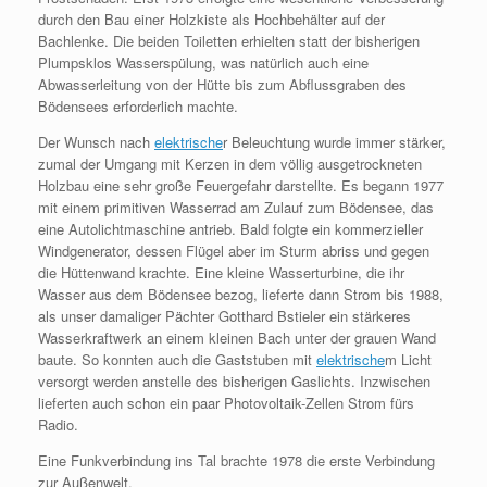
durch den Bau einer Holzkiste als Hochbehälter auf der
Bachlenke. Die beiden Toiletten erhielten statt der bisherigen
Plumpsklos Wasserspülung, was natürlich auch eine
Abwasserleitung von der Hütte bis zum Abflussgraben des
Bödensees erforderlich machte.
Der Wunsch nach
elektrische
r Beleuchtung wurde immer stärker,
zumal der Umgang mit Kerzen in dem völlig ausgetrockneten
Holzbau eine sehr große Feuergefahr darstellte. Es begann 1977
mit einem primitiven Wasserrad am Zulauf zum Bödensee, das
eine Autolichtmaschine antrieb. Bald folgte ein kommerzieller
Windgenerator, dessen Flügel aber im Sturm abriss und gegen
die Hüttenwand krachte. Eine kleine Wasserturbine, die ihr
Wasser aus dem Bödensee bezog, lieferte dann Strom bis 1988,
als unser damaliger Pächter Gotthard Bstieler ein stärkeres
Wasserkraftwerk an einem kleinen Bach unter der grauen Wand
baute. So konnten auch die Gaststuben mit
elektrische
m Licht
versorgt werden anstelle des bisherigen Gaslichts. Inzwischen
lieferten auch schon ein paar Photovoltaik-Zellen Strom fürs
Radio.
Eine Funkverbindung ins Tal brachte 1978 die erste Verbindung
zur Außenwelt.