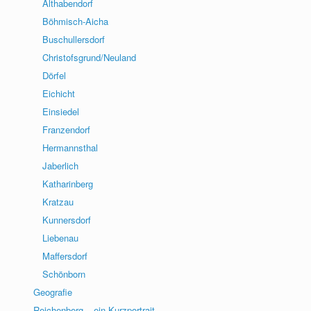
Althabendorf
Böhmisch-Aicha
Buschullersdorf
Christofsgrund/Neuland
Dörfel
Eichicht
Einsiedel
Franzendorf
Hermannsthal
Jaberlich
Katharinberg
Kratzau
Kunnersdorf
Liebenau
Maffersdorf
Schönborn
Geografie
Reichenberg – ein Kurzportrait