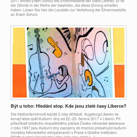
2017 erhielt Erwin Scholz die Ehrenmedaille der Stadt Liberec. Er ist
der Zehnte in der Reihe der Geehrten, die diese Ehrung erhalten
haben. Lesen Sie hier die Laudatio zur Verleihung der Ehrenmedaille
an Erwin Scholz.
Být u toho: Hledání stop. Kde jsou zlaté časy Liberce?
Dle tradice/termínově každé 2 roky střídavě Augsburg/Liberec se
konají letos opět Kulturní dny od 22.-25. června 2017 v Liberci. Při
příležitosti letošního dvacetiletého jubilea Česko-německé deklarace
z roku 1997 jsou Kulturní dny zapojeny do hranice přesahující kulturní
iniciativy Německého velvyslanectví v Praze s Goethe Institutem.
Přijďte s námi:“ Na hledání stop. Kde jsou zlaté […]