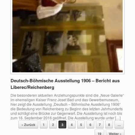
Deutsch-Böhmische Ausstellung 1906 – Bericht aus
Liberec/Reichenberg
Die besonderen aktuellen Anziehungspunkte sind die „Neue Galerie“
im ehemaligen Kaiser Franz Josef Bad und das Gewerbemuseum,
hier zeigt die Ausstellung „Deutsch – Böhmische Ausstellung 1906“
die Bedeutung von Reichenberg zu Beginn des letzten Jahrhunderts
und schlägt eine Brücke zur Gegenwart. Die Ausstellung ist noch bis
zum 16. September 2016 geöffnet. Die Ausstellung wurde unter […]
Beitragsnavigation
« Zurück
1
2
3
4
5
6
7
8
…
19
Weiter »