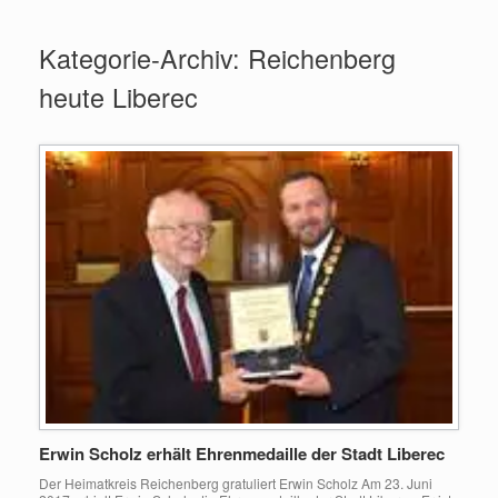
Zum
Inhalt
Kategorie-Archiv:
Reichenberg
springen
heute Liberec
Erwin Scholz erhält Ehrenmedaille der Stadt Liberec
Der Heimatkreis Reichenberg gratuliert Erwin Scholz Am 23. Juni