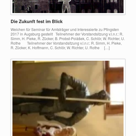
Die Zukunft fest im Blick
Weichen für Seminar für Amtsträger und Interessierte zu Pfingsten
2017 in Augsburg gestellt Teilnehmer der Vorstandsitzung v.l.n.r.: R.
Simm, H. Pieke, R. Zücker, B. Probst-Polášek, C. Schlör, W. Richter, U.
Rothe Teilnehmer der Vorstandsitzung v.l.n.r.: R. Simm, H. Pieke,
R. Zücker, K. Hoffmann, C. Schlör, W. Richter, U. Rothe […]