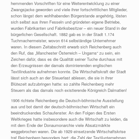
hemmenden Vorschriften für eine Weiterentwicklung zu einer
Zwangsjacke geworden und viele ihrer fortschrittlichen Mitglieder,
schon längst dem wohlhabenden Bürgerstande angehörig, lösten
sich selbst aus ihren Fesseln und gründeten eigene Betriebe,
wurden Fabrikanten und Fabriksbesitzer – ein neuer Stand in der
bürgerlichen Gesellschaft. 1882 gab es in der Stadt 1.174
Tuchmachermeister, wovon 614 selbständige Unternehmer
waren. In diesem Zeitabschnitt erwarb sich Reichenberg auch
den Ruf, das „Manchester Österreich – Ungarns“ zu sein, ein
Zeichen dafür, dass es die Qualität seiner Tuche durchaus mit
den Erzeugnissen der damals dominierenden englischen
Textilindustrie aufnehmen konnte. Die Wirtschaftskraft der Stadt
lässt sich auch an der Steuerlast ablesen, die sie in ihrer
Blütezeit aufzubringen hatte: so zahlte Reichenberg mehr
Steuern als das damals noch existierende Königreich Dalmatien!
1906 richtete Reichenberg die Deutsch-böhmische Ausstellung
aus und bot damit der deutsch-böhmischen Wirtschaft ein
beeindruckendes Schaufenster. An den Folgen des Ersten
Weltkrieges hatte insbesondere auch die Wirtschaft zu leiden, da
mit dem Ende der Donaumonarchie viele Absatzmärkte
weggebrochen waren. Die ab 1929 einsetzende Wirtschaftskrise
traf Reichenberg besonders hart; die Zahl der Textilunternehmen