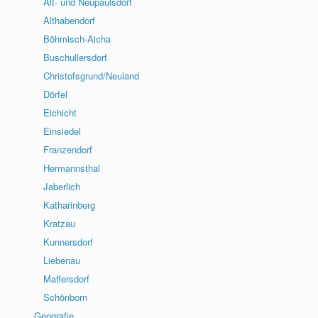
Alt- und Neupaulsdorf
Althabendorf
Böhmisch-Aicha
Buschullersdorf
Christofsgrund/Neuland
Dörfel
Eichicht
Einsiedel
Franzendorf
Hermannsthal
Jaberlich
Katharinberg
Kratzau
Kunnersdorf
Liebenau
Maffersdorf
Schönborn
Geografie