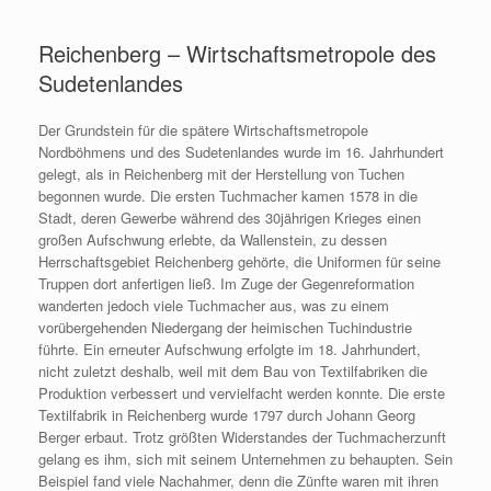
Zum
Inhalt
Reichenberg – Wirtschaftsmetropole des
springen
Sudetenlandes
Der Grundstein für die spätere Wirtschaftsmetropole
Nordböhmens und des Sudetenlandes wurde im 16. Jahrhundert
gelegt, als in Reichenberg mit der Herstellung von Tuchen
begonnen wurde. Die ersten Tuchmacher kamen 1578 in die
Stadt, deren Gewerbe während des 30jährigen Krieges einen
großen Aufschwung erlebte, da Wallenstein, zu dessen
Herrschaftsgebiet Reichenberg gehörte, die Uniformen für seine
Truppen dort anfertigen ließ. Im Zuge der Gegenreformation
wanderten jedoch viele Tuchmacher aus, was zu einem
vorübergehenden Niedergang der heimischen Tuchindustrie
führte. Ein erneuter Aufschwung erfolgte im 18. Jahrhundert,
nicht zuletzt deshalb, weil mit dem Bau von Textilfabriken die
Produktion verbessert und vervielfacht werden konnte. Die erste
Textilfabrik in Reichenberg wurde 1797 durch Johann Georg
Berger erbaut. Trotz größten Widerstandes der Tuchmacherzunft
gelang es ihm, sich mit seinem Unternehmen zu behaupten. Sein
Beispiel fand viele Nachahmer, denn die Zünfte waren mit ihren