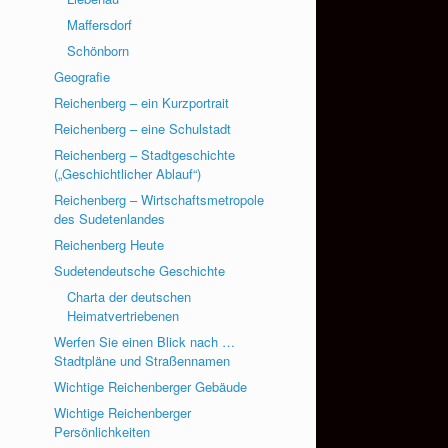
Maffersdorf
Schönborn
Geografie
Reichenberg – ein Kurzportrait
Reichenberg – eine Schulstadt
Reichenberg – Stadtgeschichte
(„Geschichtlicher Ablauf“)
Reichenberg – Wirtschaftsmetropole
des Sudetenlandes
Reichenberg Heute
Sudetendeutsche Geschichte
Charta der deutschen
Heimatvertriebenen
Werfen Sie einen Blick nach …
Stadtpläne und Straßennamen
Wichtige Reichenberger Gebäude
Wichtige Reichenberger
Persönlichkeiten