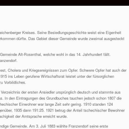
eichenberger Kreises. Seine Besiedlungsgeschichte weist eine Eigenheit
vorkommen dürfte. Das Gebiet dieser Gemeinde wurde zweimal ausgesteckt
 Gemeinde Alt-Rosenthal, welche wohl in das 14. Jahrhundert fällt.
anzendorf.
Pest, Cholera und Kriegsereignissen zum Opfer. Schwere Opfer hat auch der
15 ins Leben gerufene Wirtschaftsrat leistet unter der fürsorglichen
u Vorbildliches.
Verzeichnis der ersten Ansiedler ursprünglich deutsch und stammte aus
las. In den Eintragungen des Grundbuches tauchen jedoch schon 1807 die
hechischer Einwohner war lange Zeit sehr gering. 1910 standen 124
enüber, 1935 dann 191:25. 1921 betrug der Anteil tschechischer Bewohner
achigkeit der Amtsprache erreicht wurde.
ndige Gemeinde. Am 3. Juli 1883 wählte Franzendorf seine erste