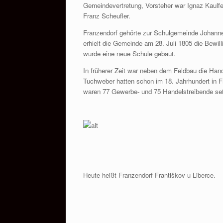
Gemeindevertretung, Vorsteher war Ignaz Kaulf
Franz Scheufler.
Franzendorf gehörte zur Schulgemeinde Johanne
erhielt die Gemeinde am 28. Juli 1805 die Bewil
wurde eine neue Schule gebaut.
In früherer Zeit war neben dem Feldbau die Han
Tuchweber hatten schon im 18. Jahrhundert in Fr
waren 77 Gewerbe- und 75 Handelstreibende se
Heute heißt Franzendorf Františkov u Liberce.