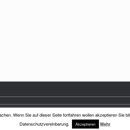
hen. Wenn Sie auf dieser Seite fortfahren wollen akzeptieren Sie bi
Heimatkreis Reichenberg Stadt und Land e.V.
Theme by
SiteOrigin
Datenschutzvereinbarung.
Mehr
Akzeptieren