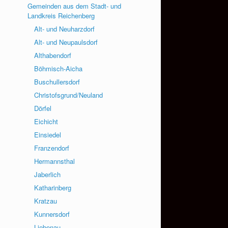
Gemeinden aus dem Stadt- und
Landkreis Reichenberg
Alt- und Neuharzdorf
Alt- und Neupaulsdorf
Althabendorf
Böhmisch-Aicha
Buschullersdorf
Christofsgrund/Neuland
Dörfel
Eichicht
Einsiedel
Franzendorf
Hermannsthal
Jaberlich
Katharinberg
Kratzau
Kunnersdorf
Liebenau