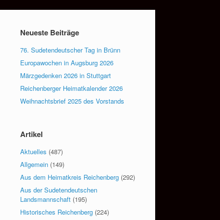
Neueste Beiträge
76. Sudetendeutscher Tag in Brünn
Europawochen in Augsburg 2026
Märzgedenken 2026 in Stuttgart
Reichenberger Heimatkalender 2026
Weihnachtsbrief 2025 des Vorstands
Artikel
Aktuelles
(487)
Allgemein
(149)
Aus dem Heimatkreis Reichenberg
(292)
Aus der Sudetendeutschen
Landsmannschaft
(195)
Historisches Reichenberg
(224)