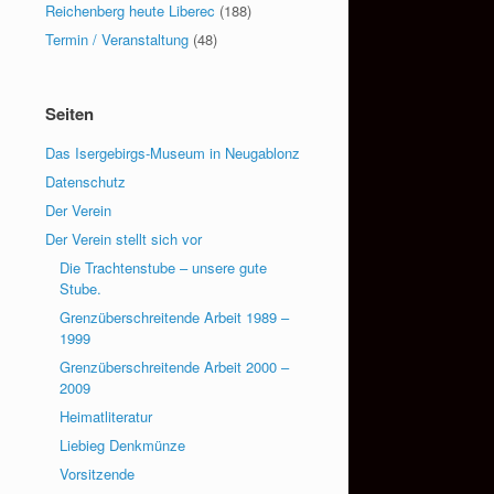
Reichenberg heute Liberec
(188)
Termin / Veranstaltung
(48)
Seiten
Das Isergebirgs-Museum in Neugablonz
Datenschutz
Der Verein
Der Verein stellt sich vor
Die Trachtenstube – unsere gute
Stube.
Grenzüberschreitende Arbeit 1989 –
1999
Grenzüberschreitende Arbeit 2000 –
2009
Heimatliteratur
Liebieg Denkmünze
Vorsitzende