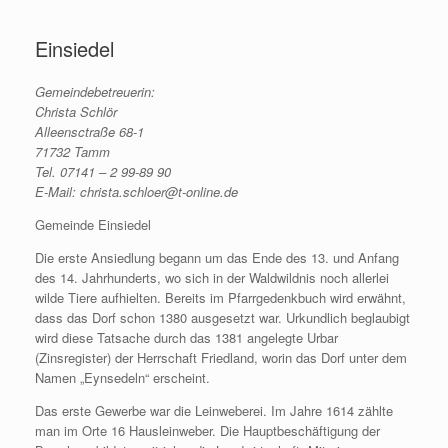
Zum
Inhalt
Einsiedel
springen
Gemeindebetreuerin:
Christa Schlör
Alleensctraße 68-1
71732 Tamm
Tel. 07141 – 2 99-89 90
E-Mail: christa.schloer@t-online.de
Gemeinde Einsiedel
Die erste Ansiedlung begann um das Ende des 13. und Anfang
des 14. Jahrhunderts, wo sich in der Waldwildnis noch allerlei
wilde Tiere aufhielten. Bereits im Pfarrgedenkbuch wird erwähnt,
dass das Dorf schon 1380 ausgesetzt war. Urkundlich beglaubigt
wird diese Tatsache durch das 1381 angelegte Urbar
(Zinsregister) der Herrschaft Friedland, worin das Dorf unter dem
Namen „Eynsedeln“ erscheint.
Das erste Gewerbe war die Leinweberei. Im Jahre 1614 zählte
man im Orte 16 Hausleinweber. Die Hauptbeschäftigung der