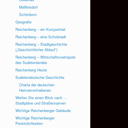
Maffersdorf
Schönborn
Geografie
Reichenberg – ein Kurzportrait
Reichenberg – eine Schulstadt
Reichenberg – Stadtgeschichte
(„Geschichtlicher Ablauf“)
Reichenberg – Wirtschaftsmetropole
des Sudetenlandes
Reichenberg Heute
Sudetendeutsche Geschichte
Charta der deutschen
Heimatvertriebenen
Werfen Sie einen Blick nach …
Stadtpläne und Straßennamen
Wichtige Reichenberger Gebäude
Wichtige Reichenberger
Persönlichkeiten