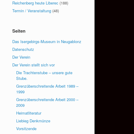
Reichenberg heute Liberec
(188)
Termin / Veranstaltung
(48)
Seiten
Das Isergebirgs-Museum in Neugablonz
Datenschutz
Der Verein
Der Verein stellt sich vor
Die Trachtenstube – unsere gute
Stube.
Grenzüberschreitende Arbeit 1989 –
1999
Grenzüberschreitende Arbeit 2000 –
2009
Heimatliteratur
Liebieg Denkmünze
Vorsitzende