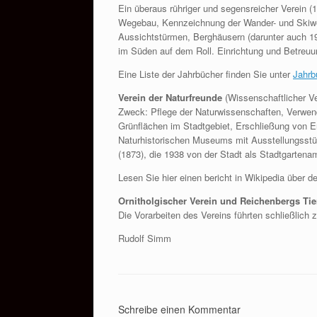
Ein überaus rühriger und segensreicher Verein (19
Wegebau, Kennzeichnung der Wander- und Skiwe
Aussichtstürmen, Berghäusern (darunter auch 1
im Süden auf dem Roll. Einrichtung und Betreuu
Eine Liste der Jahrbücher finden Sie unter
Jahrb
Verein der Naturfreunde
(Wissenschaftlicher Ve
Zweck: Pflege der Naturwissenschaften, Verwen
Grünflächen im Stadtgebiet, Erschließung von Erh
Naturhistorischen Museums mit Ausstellungsstü
(1873), die 1938 von der Stadt als Stadtgarte
Lesen Sie hier einen bericht in Wikipedia über 
Ornitholgischer Verein und Reichenbergs Tie
Die Vorarbeiten des Vereins führten schließlich
Rudolf Simm
Schreibe einen Kommentar