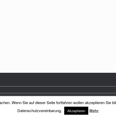
hen. Wenn Sie auf dieser Seite fortfahren wollen akzeptieren Sie bi
Heimatkreis Reichenberg Stadt und Land e.V.
Theme by
SiteOrigin
Datenschutzvereinbarung.
Mehr
Akzeptieren