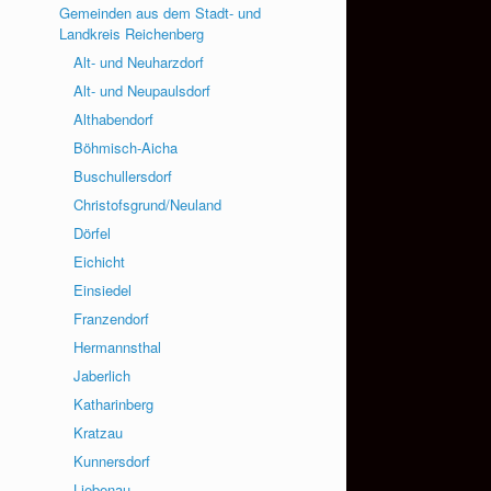
Gemeinden aus dem Stadt- und
Landkreis Reichenberg
Alt- und Neuharzdorf
Alt- und Neupaulsdorf
Althabendorf
Böhmisch-Aicha
Buschullersdorf
Christofsgrund/Neuland
Dörfel
Eichicht
Einsiedel
Franzendorf
Hermannsthal
Jaberlich
Katharinberg
Kratzau
Kunnersdorf
Liebenau