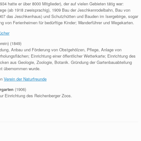
34 hatte er über 8000 Mitglieder), der auf vielen Gebieten tätig war:
ge (ab 1918 zweisprachig), 1909 Bau der Jeschkenrodelbahn, Bau von
907 das Jeschkenhaus) und Schutzhütten und Bauden im Isergebirge, sogar
ng von Ferienheimen für bedürftige Kinder; Wanderführer und Wegekarten.
ücher
rein) (1849)
dung, Anbau und Förderung von Obstgehölzen, Pflege, Anlage von
olungsflächen; Einrichtung einer öffentlicher Wetterkarte; Einrichtung des
cken aus Geologie, Zoologie, Botanik. Gründung der Gartenbauabteilung
namt übernommen wurde.
den
Verein der Naturfreunde
rgarten
(1906)
 zur Einrichtung des Reichenberger Zoos.