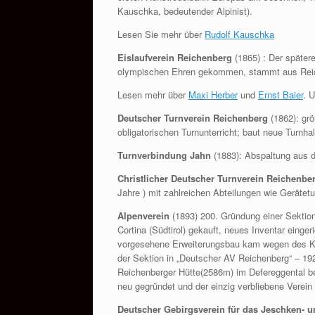
Kauschka, bedeutender Alpinist).
Lesen Sie mehr über
Rudolf Kauschka
Eislaufverein Reichenberg
(1865) : Der später
olympischen Ehren gekommen, stammt aus Rei
Lesen mehr über
Maxi Herber
und
Ernst Baier
. 
Deutscher Turnverein Reichenberg
(1862): grö
obligatorischen Turnunterricht; baut neue Turnhal
Turnverbindung Jahn
(1883): Abspaltung aus 
Christlicher Deutscher Turnverein Reichenbe
Jahre ) mit zahlreichen Abteilungen wie Gerätet
Alpenverein
(1893) 200. Gründung einer Sektion
Cortina (Südtirol) gekauft, neues Inventar einge
vorgesehene Erweiterungsbau kam wegen des Kr
der Sektion in „Deutscher AV Reichenberg“ – 1
Reichenberger Hütte(2586m) im Defereggental bei
neu gegründet und der einzig verbliebene Verein
Deutscher Gebirgsverein für das Jeschken- u