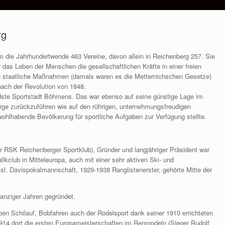
rg
m die Jahrhundertwende 463 Vereine, davon allein in Reichenberg 257. Sie
r das Leben der Menschen die gesellschaftlichen Kräfte in einer freien
h staatliche Maßnahmen (damals waren es die Metternichschen Gesetze)
nach der Revolution von 1848.
ste Sportstadt Böhmens. Das war ebenso auf seine günstige Lage im
rge zurückzuführen wie auf den rührigen, unternehmungsfreudigen
wohlhabende Bevölkerung für sportliche Aufgaben zur Verfügung stellte.
 RSK Reichenberger Sportklub), Gründer und langjähriger Präsident war
lkclub in Mitteleuropa, auch mit einer sehr aktiven Ski- und
csl. Davispokalmannschaft, 1929-1938 Ranglistenerster, gehörte Mitte der
wanziger Jahren gegründet.
en Schilauf, Bobfahren auch der Rodelsport dank seiner 1910 errichteten
14 dort die ersten Europameisterschaften im Rennrodeln (Sieger Rudolf