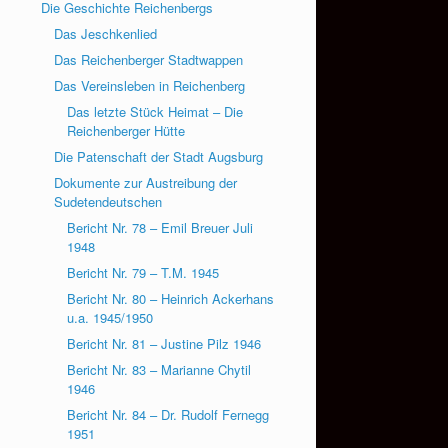
Die Geschichte Reichenbergs
Das Jeschkenlied
Das Reichenberger Stadtwappen
Das Vereinsleben in Reichenberg
Das letzte Stück Heimat – Die
Reichenberger Hütte
Die Patenschaft der Stadt Augsburg
Dokumente zur Austreibung der
Sudetendeutschen
Bericht Nr. 78 – Emil Breuer Juli
1948
Bericht Nr. 79 – T.M. 1945
Bericht Nr. 80 – Heinrich Ackerhans
u.a. 1945/1950
Bericht Nr. 81 – Justine Pilz 1946
Bericht Nr. 83 – Marianne Chytil
1946
Bericht Nr. 84 – Dr. Rudolf Fernegg
1951