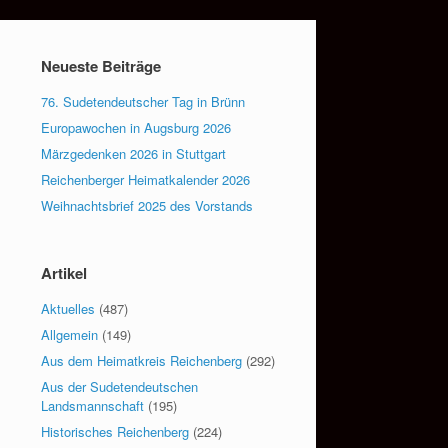
Neueste Beiträge
76. Sudetendeutscher Tag in Brünn
Europawochen in Augsburg 2026
Märzgedenken 2026 in Stuttgart
Reichenberger Heimatkalender 2026
Weihnachtsbrief 2025 des Vorstands
Artikel
Aktuelles
(487)
Allgemein
(149)
Aus dem Heimatkreis Reichenberg
(292)
Aus der Sudetendeutschen
Landsmannschaft
(195)
Historisches Reichenberg
(224)