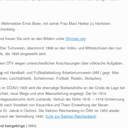
e Weltmeister Ernst Baier, mit seiner Frau Maxi Herber zu höchsten
chenberg.
Und freuen Sie sich an den Bildern unter
Olympic.org
ßter Turnverein, übernimmt 1868 an den Volks- und Mittelschulen den nun
le, die 1893 eingeweiht wird.
dem DTV wegen unterschiedlicher Anschauungen über völkische Aufgaben.
rg
mit Handball- und Fußballabteilung Arbeiterturnverein (AM ( gegr. 90er
urnen, Leichtathletik, Schwimmen, Fußball, Rodeln, Skilaufen).
 im DÖAV):1905 wird die ehemalige Barbariahütte an der Croda de Lago bei
richtet, neue Wege und eine Wasserleitung angelegt. Der für 1914
iegsausbruchs nicht zustande. Verlust der Hütte 1918. – 1918 Umbennung
926 nach Vorarbeit von Kauschka und Tham Einweihung der Neuen
 St. Jakob in Osttirol. Die Sektion Reichenberg im ÖAV ist 1953 wieder
 nach der Vertreibung 1945.
(Link zur Sektion Reichenberg)
nd Isergebirge
(1884)