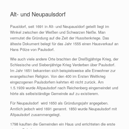
Zum
Inhalt
Alt- und Neupaulsdorf
springen
Pausldorf, seit 1691 in Alt- und Neupausldorf geteilt liegt im
Winkel zwischen der Weißen und Schwarzen Neiße. Man
vermutet die Gründung auf die Zeit der Hussitenkriege. Das
älteste Dokument belegt für das Jahr 1555 einen Hausverkauf an
Hans Pölze von Paulsdorf.
Wie auch viele andere Orte brachten der Dreißigjährige Krieg, der
Schlesische und Siebenjährige Krieg Verderben über Paulsdorf.
Im Jahr 1651 bekannten sich beispielsweise alle Einwohner zur
evangelischen Religion. Von den 400 im Ersten Weltkrieg
eingezogenen Paulsdorfern kehrten 40 nicht zurück. Am
1.5.1939 wurde Altpaulsdorf nach Reichenberg eingemeindet und
hörte als selbstständige Gemeinde auf zu existierern.
Für Neupaulsdorf wird 1650 als Gründungsjahr angegeben.
Amtlich jedoch wird 1691 genannt. 1850 wurde Neupaulsdorf mit
Altpaulsdorf zusammengelegt.
1798 kauften die Gemeinden ein Haus und errichteten die erste