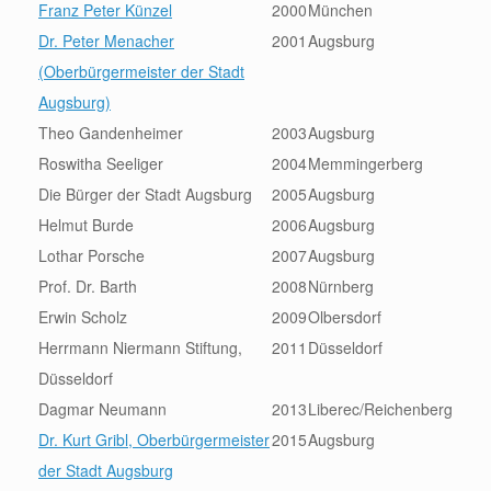
Franz Peter Künzel
2000
München
Dr. Peter Menacher
2001
Augsburg
(Oberbürgermeister der Stadt
Augsburg)
Theo Gandenheimer
2003
Augsburg
Roswitha Seeliger
2004
Memmingerberg
Die Bürger der Stadt Augsburg
2005
Augsburg
Helmut Burde
2006
Augsburg
Lothar Porsche
2007
Augsburg
Prof. Dr. Barth
2008
Nürnberg
Erwin Scholz
2009
Olbersdorf
Herrmann Niermann Stiftung,
2011
Düsseldorf
Düsseldorf
Dagmar Neumann
2013
Liberec/Reichenberg
Dr. Kurt Gribl, Oberbürgermeister
2015
Augsburg
der Stadt Augsburg