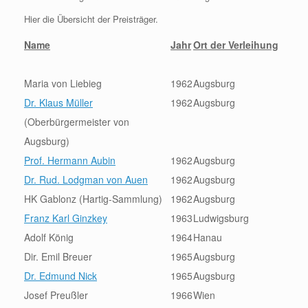
Hier die Übersicht der Preisträger.
Name
Jahr
Ort der Verleihung
Maria von Liebieg
1962
Augsburg
Dr. Klaus Müller
1962
Augsburg
(Oberbürgermeister von
Augsburg)
Prof. Hermann Aubin
1962
Augsburg
Dr. Rud. Lodgman von Auen
1962
Augsburg
HK Gablonz (Hartig-Sammlung)
1962
Augsburg
Franz Karl Ginzkey
1963
Ludwigsburg
Adolf König
1964
Hanau
Dir. Emil Breuer
1965
Augsburg
Dr. Edmund Nick
1965
Augsburg
Josef Preußler
1966
Wien