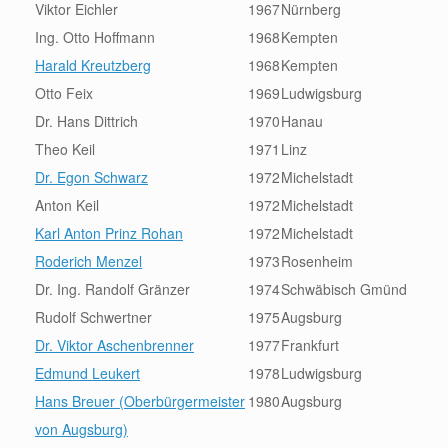
Viktor Eichler
1967
Nürnberg
Ing. Otto Hoffmann
1968
Kempten
Harald Kreutzberg
1968
Kempten
Otto Feix
1969
Ludwigsburg
Dr. Hans Dittrich
1970
Hanau
Theo Keil
1971
Linz
Dr. Egon Schwarz
1972
Michelstadt
Anton Keil
1972
Michelstadt
Karl Anton Prinz Rohan
1972
Michelstadt
Roderich Menzel
1973
Rosenheim
Dr. Ing. Randolf Gränzer
1974
Schwäbisch Gmünd
Rudolf Schwertner
1975
Augsburg
Dr. Viktor Aschenbrenner
1977
Frankfurt
Edmund Leukert
1978
Ludwigsburg
Hans Breuer (Oberbürgermeister
1980
Augsburg
von Augsburg)