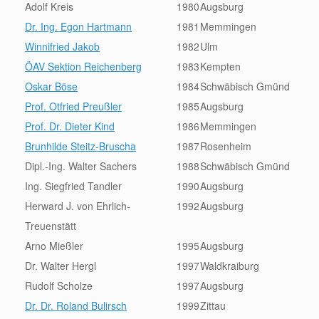
Adolf Kreis
1980
Augsburg
Dr. Ing. Egon Hartmann
1981
Memmingen
Winnifried Jakob
1982
Ulm
ÖAV Sektion Reichenberg
1983
Kempten
Oskar Böse
1984
Schwäbisch Gmünd
Prof. Otfried Preußler
1985
Augsburg
Prof. Dr. Dieter Kind
1986
Memmingen
Brunhilde Steitz-Bruscha
1987
Rosenheim
Dipl.-Ing. Walter Sachers
1988
Schwäbisch Gmünd
Ing. Siegfried Tandler
1990
Augsburg
Herward J. von Ehrlich-
1992
Augsburg
Treuenstätt
Arno Mießler
1995
Augsburg
Dr. Walter Hergl
1997
Waldkraiburg
Rudolf Scholze
1997
Augsburg
Dr. Dr. Roland Bulirsch
1999
Zittau