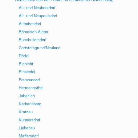
Alt- und Neuharzdorf
Alt- und Neupaulsdorf
Althabendorf
Böhmisch-Aicha
Buschullersdorf
Christofsgrund/Neuland
Dörfel
Eichicht
Einsiedel
Franzendorf
Hermannsthal
Jaberlich
Katharinberg
Kratzau
Kunnersdorf
Liebenau
Maffersdorf