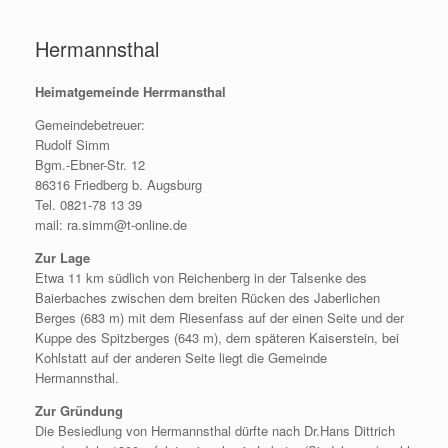
Zum
Inhalt
Hermannsthal
springen
Heimatgemeinde Herrmansthal
Gemeindebetreuer:
Rudolf Simm
Bgm.-Ebner-Str. 12
86316 Friedberg b. Augsburg
Tel. 0821-78 13 39
mail: ra.simm@t-online.de
Zur Lage
Etwa 11 km südlich von Reichenberg in der Talsenke des
Baierbaches zwischen dem breiten Rücken des Jaberlichen
Berges (683 m) mit dem Riesenfass auf der einen Seite und der
Kuppe des Spitzberges (643 m), dem späteren Kaiserstein, bei
Kohlstatt auf der anderen Seite liegt die Gemeinde
Hermannsthal.
Zur Gründung
Die Besiedlung von Hermannsthal dürfte nach Dr.Hans Dittrich