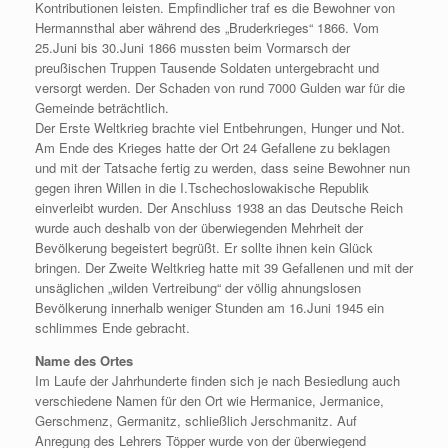
Kontributionen leisten. Empfindlicher traf es die Bewohner von
Hermannsthal aber während des „Bruderkrieges“ 1866. Vom
25.Juni bis 30.Juni 1866 mussten beim Vormarsch der
preußischen Truppen Tausende Soldaten untergebracht und
versorgt werden. Der Schaden von rund 7000 Gulden war für die
Gemeinde beträchtlich.
Der Erste Weltkrieg brachte viel Entbehrungen, Hunger und Not.
Am Ende des Krieges hatte der Ort 24 Gefallene zu beklagen
und mit der Tatsache fertig zu werden, dass seine Bewohner nun
gegen ihren Willen in die I.Tschechoslowakische Republik
einverleibt wurden. Der Anschluss 1938 an das Deutsche Reich
wurde auch deshalb von der überwiegenden Mehrheit der
Bevölkerung begeistert begrüßt. Er sollte ihnen kein Glück
bringen. Der Zweite Weltkrieg hatte mit 39 Gefallenen und mit der
unsäglichen „wilden Vertreibung“ der völlig ahnungslosen
Bevölkerung innerhalb weniger Stunden am 16.Juni 1945 ein
schlimmes Ende gebracht.
Name des Ortes
Im Laufe der Jahrhunderte finden sich je nach Besiedlung auch
verschiedene Namen für den Ort wie Hermanice, Jermanice,
Gerschmenz, Germanitz, schließlich Jerschmanitz. Auf
Anregung des Lehrers Töpper wurde von der überwiegend