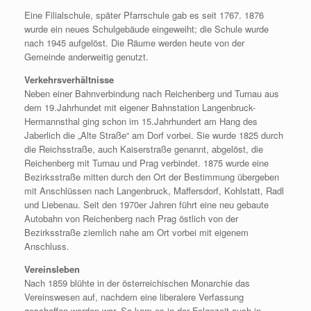
Eine Filialschule, später Pfarrschule gab es seit 1767. 1876
wurde ein neues Schulgebäude eingeweiht; die Schule wurde
nach 1945 aufgelöst. Die Räume werden heute von der
Gemeinde anderweitig genutzt.
Verkehrsverhältnisse
Neben einer Bahnverbindung nach Reichenberg und Turnau aus
dem 19.Jahrhundet mit eigener Bahnstation Langenbruck-
Hermannsthal ging schon im 15.Jahrhundert am Hang des
Jaberlich die „Alte Straße“ am Dorf vorbei. Sie wurde 1825 durch
die Reichsstraße, auch Kaiserstraße genannt, abgelöst, die
Reichenberg mit Turnau und Prag verbindet. 1875 wurde eine
Bezirksstraße mitten durch den Ort der Bestimmung übergeben
mit Anschlüssen nach Langenbruck, Maffersdorf, Kohlstatt, Radl
und Liebenau. Seit den 1970er Jahren führt eine neu gebaute
Autobahn von Reichenberg nach Prag östlich von der
Bezirksstraße ziemlich nahe am Ort vorbei mit eigenem
Anschluss.
Vereinsleben
Nach 1859 blühte in der österreichischen Monarchie das
Vereinswesen auf, nachdem eine liberalere Verfassung
geschaffen worden war. So kam es in der Folgezeit auch in