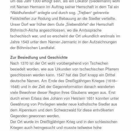
um das Jahr 1300 erfolgt sein, als ein Lokator (Siedelmann) wohl
mit Namen Hermann im Auftrag seiner Herrschaft in dem Tal ein
“Waldhufendorf“ anlegte und durch sog. „Trejben“ getrennte
Feldstreifen zur Rodung und Bebauung an die Siedler verteilte.
Unser Dorf war früher dem Gute „Siebendörfel“ der Herrschaft
Böhmisch-Aicha angeschlossen, wo die Amtssprache
tschechisch war, und so erscheint der Ort urkundlich erstmals im
Jahre 1543 unter dem Namen Jermanic in den Aufzeichnungen
der Böhmischen Landtafel.
Zur Besiedlung und Geschichte
Nach 1370 ist der Ort wohl vorübergehend von Tschechen
besiedelt worden, wie aus Urkunden von tschechischen Pfarrern
geschlossen werden kann. 1547 hat das Dorf knapp ein Drittel
deutsche Namen. Am Ende des Dreißigjährigen Krieges (1618–
1648) und in der Zeit der Gegenreformation danach wanderten
viele Bewohner dieser Region ihres Glaubens wegen aus. Erst
durch einen Erlass des Johann von Heistern 1651 konnten unter
Gewährung von Privilegien wieder neue katholische Siedler aus
dem Alpenraum und dem Schwarzwald für diese entvölkerten
Gegenden gewonnen werden.
Der Ort wurde im Dreißigjährigen Krieg und in den schlesischen
Kriegen auch heimgesucht und musste teilweise hohe