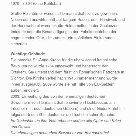
1970 → 394 (ohne Kohlstatt)
Große Reichtümer waren in Hermannsthal nicht zu gewinnen.
Neben der Landwirtschaft auf kargem Boden, dem Handwerk und
der Handweberei waren es die Heimarbeiten in der Gablonzer
Industrie oder die Beschäftigung in den Fabriksbetrieben der
angrenzenden Orte, die zumeist ein spärliches Einkommen
sicherten.
Wichtige Gebäude
Die barocke St.-Anna-Kirche für die überwiegend katholische
Bevölkerung wurde 1764 eingeweiht und beherrscht den
Ortskern. Sie unterstand dem fürstlich Rohan’schen Patronate in
Sichrov. Die Kirche verfiel nach 1945 immer mehr und wurde
innen ausgeraubt. 2009 wurde sie mit Hilfe von EU-Geldern
außen renoviert.
2003: Einweihung des von den ehemaligen deutschen
Bewohnern von Hermannsthal renovierten Hochkreuzes am
Friedhof (mit noch deutschen Gräbern) und einer Gedenktafel mit
folgender Inschrift in deutscher und tschechischer Sprache:
Im Gedenken an ihre Verstorbenen und an alle Opfer von Krieg
und Gewalt
Die ehemaligen deutschen Bewohner von Hermannsthal