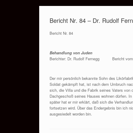
Zum
Inhalt
Bericht Nr. 84 – Dr. Rudolf Fe
springen
Bericht Nr. 84
Behandlung von Juden
Berichter: Dr. Rudolf Fernegg
Bericht vom
Der mir persönlich bekannte Sohn des Likörfabr
Soldat gekämpft hat, ist nach dem Umbruch nac
sich, die Villa und die Fabrik seines Vaters vo
Dachgeschoß seines Hauses wohnen dürfen. In d
später hat er mir erklärt, daß sich die Verhand
fortsetzen wird. Über das Endergebnis bin ich ni
ausgesiedelt worden bin.