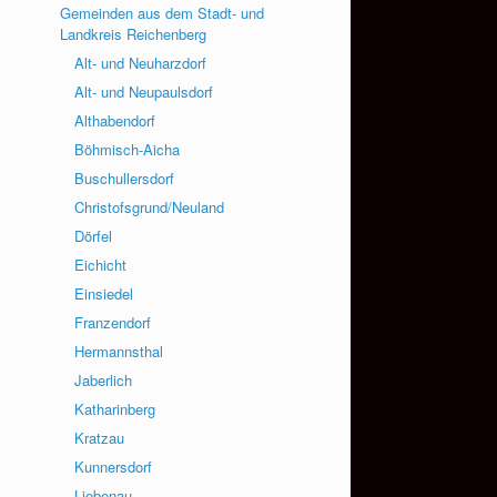
Gemeinden aus dem Stadt- und
Landkreis Reichenberg
Alt- und Neuharzdorf
Alt- und Neupaulsdorf
Althabendorf
Böhmisch-Aicha
Buschullersdorf
Christofsgrund/Neuland
Dörfel
Eichicht
Einsiedel
Franzendorf
Hermannsthal
Jaberlich
Katharinberg
Kratzau
Kunnersdorf
Liebenau