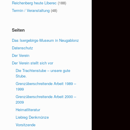
Reichenberg heute Liberec
(188)
Termin / Veranstaltung
(48)
Seiten
Das Isergebirgs-Museum in Neugablonz
Datenschutz
Der Verein
Der Verein stellt sich vor
Die Trachtenstube – unsere gute
Stube.
Grenzüberschreitende Arbeit 1989 –
1999
Grenzüberschreitende Arbeit 2000 –
2009
Heimatliteratur
Liebieg Denkmünze
Vorsitzende