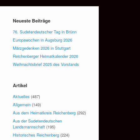
Neueste Beiträge
76. Sudetendeutscher Tag in Brünn
Europawochen in Augsburg 2026
Märzgedenken 2026 in Stuttgart
Reichenberger Heimatkalender 2026
Weihnachtsbrief 2025 des Vorstands
Artikel
Aktuelles
(487)
Allgemein
(149)
Aus dem Heimatkreis Reichenberg
(292)
Aus der Sudetendeutschen
Landsmannschaft
(195)
Historisches Reichenberg
(224)