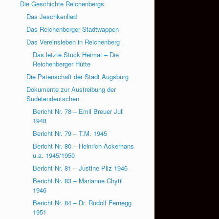
Die Geschichte Reichenbergs
Das Jeschkenlied
Das Reichenberger Stadtwappen
Das Vereinsleben in Reichenberg
Das letzte Stück Heimat – Die
Reichenberger Hütte
Die Patenschaft der Stadt Augsburg
Dokumente zur Austreibung der
Sudetendeutschen
Bericht Nr. 78 – Emil Breuer Juli
1948
Bericht Nr. 79 – T.M. 1945
Bericht Nr. 80 – Heinrich Ackerhans
u.a. 1945/1950
Bericht Nr. 81 – Justine Pilz 1946
Bericht Nr. 83 – Marianne Chytil
1946
Bericht Nr. 84 – Dr. Rudolf Fernegg
1951