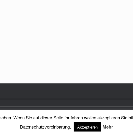
hen. Wenn Sie auf dieser Seite fortfahren wollen akzeptieren Sie bi
Heimatkreis Reichenberg Stadt und Land e.V.
Theme by
SiteOrigin
Datenschutzvereinbarung.
Mehr
Akzeptieren