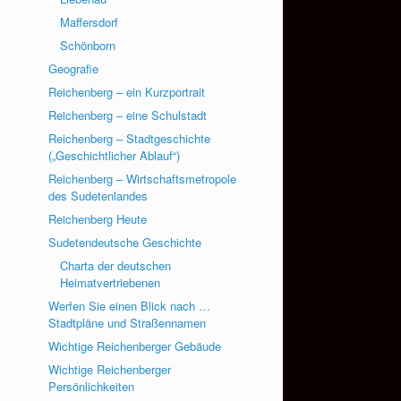
Maffersdorf
Schönborn
Geografie
Reichenberg – ein Kurzportrait
Reichenberg – eine Schulstadt
Reichenberg – Stadtgeschichte
(„Geschichtlicher Ablauf“)
Reichenberg – Wirtschaftsmetropole
des Sudetenlandes
Reichenberg Heute
Sudetendeutsche Geschichte
Charta der deutschen
Heimatvertriebenen
Werfen Sie einen Blick nach …
Stadtpläne und Straßennamen
Wichtige Reichenberger Gebäude
Wichtige Reichenberger
Persönlichkeiten