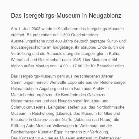
Zum
Inhalt
Das Isergebirgs-Museum in Neugablonz
springen
Am 1. Juni 2003 wurde in Kaufbeuren das Isergebirgs-Museum
eröffnet. Es präsentiert auf 1.500 Quadratmetern
Ausstellungsfläche rund 400 Jahre deutsch geprägte Kultur- und
Industriegeschichte im Isergebirge, ihr abruptes Ende durch die
Vertreibung und die Aufbauleistung der Isergebirgler in Kultur,
Wirtschaft und Gesellschaft nach 1945. Das Museum steht
täglich außer Montag von 14.00 – 17.00 Uhr für Besucher offen.
Das Isergebirgs-Museum geht aus verschiedenen älteren
Sammlungen hervor: Wertvolle Exponate aus der Reichenberger
Heimatstube in Augsburg und dem Kratzauer Archiv in
Marktoberdorf ergänzen die Bestände des Gablonzer
Heimatmuseums und des Neugablonzer Industrie- und
Schmuckmuseums. Leihgaben stellen u.a. das Nordböhmische
Museum in Reichenberg (Liberec), das Museum für Glas und
Bijouterie in Gablonz an der Neiße (Jablonec nad Nisou), die
Stiftung Auto-Museum Volkswagen in Wolfsburg und der
Reichenberger Künstler Egon Hartmann zur Verfügung.
Das Konzept für ein neues Museum entstand im Rahmen der