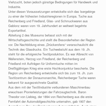
Viehzucht, boten jedoch günstige Bedingungen für Handwerk und
Industrie.
Unter diesen Voraussetzungen entwickelte sich das Isergebirge
zu einer der frühesten Industrieregionen in Europa. Tuche aus
Reichenberg und Friedland, Glas- und Schmuckwaren aus
Gablonz waren vom 19. Jahrhundert an weltweit begehrte
Exportartikel.
Abteilung 2 des Museums befasst sich mit der
Wirtschaftsgeschichte und stellt die Besonderheiten der Region
vor. Die Nachbildung eines „Drückerofens“ veranschaulicht die
Technik des Glasdrucks. Ein Tuchwebstuhl aus dem 19. Jh.
steht für die erfolgreiche Textilproduktion. Es war Albrecht von
Wallenstein, Herzog von Friedland, der Reichenberg und
Friedland mit Aufträgen für Uniformtuche mitten im
Dreißigjährigen Krieg eine erste Hochkonjunktur bescherte. Die
Region um Reichenberg entwickelte sich bis zum 19. Jh. zum
Textilzentrum der Donaumonarchie, Reichenberger Tuche waren
bekannt für ausgezeichnete Qualität.
Aus dem mit der Textilindustrie verbundenen Maschinenbau
erwuchsen Pionierleistungen der Fahrzeugtechnik. Baron
Theodor von Liebieg, der 1894 von Reichenberg aus die erste
Fernfahrt der Automobilgeschichte unternahm, gab 1907 den