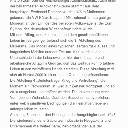
Anstoß zum Bau der Reichenberger Automobilfabrik. Auch einer
der bekanntesten Autokonstrukteure stammt aus dem
Isergebirge: Ferdinand Porsche wurde 1875 in Maffersdorf
geboren. Ein VW-Käfer, Baujahr 1954, erinnert im Isergebirgs-
Museum an den Erfinder des beliebten Volkswagens, der zum
Symbol des deutschen Wirtschaftswunders wurde.
Mit dem Alltag, dem kulturellen und dem gesellschaftlichen
Leben im Isergebirge, befasst sich die 3. Abteilung des
Museums. Das Modell eines typischen Isergebirgs-Hauses und
bürgerliches Mobiliar aus der Zeit um 1900 verdeutlichen
Unterschiede in der Lebensweise: hier der mühsame und
arbeitsreiche Alltag im Gebirge, dort das weitaus komfortablere
Leben in den weltoffenen Handelsstädten. Diese Abteilung wird
sich ab Herbst 2009 in einer neuen Gestaltung präsentieren.
Die Abteilung 4 „Sudetenfrage, Krieg und Vertreibung“, die im
Moment ein Provisorium ist, wird zur Zeit neu konzipiert und soll
2010 ausgebaut und eröffnet werden. Die Inszenierung einer
Vertriebenen-Wohnstube lässt den Besucher nachvollziehen,
unter welch primitiven Bedingungen die Heimatvertriebenen
anfangs leben mussten.
Abteilung 5 schildert den Neubeginn der Isergebirgler nach 1945.
Die wiedererstandene Gablonzer Industrie in Neugablonz und
Unternehmen wie Verla-Pharm, hervorgegangen aus der