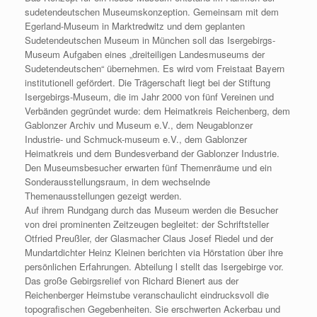
sudetendeutschen Museumskonzeption. Gemeinsam mit dem
Egerland-Museum in Marktredwitz und dem geplanten
Sudetendeutschen Museum in München soll das Isergebirgs-
Museum Aufgaben eines „dreiteiligen Landesmuseums der
Sudetendeutschen“ übernehmen. Es wird vom Freistaat Bayern
institutionell gefördert. Die Trägerschaft liegt bei der Stiftung
Isergebirgs-Museum, die im Jahr 2000 von fünf Vereinen und
Verbänden gegründet wurde: dem Heimatkreis Reichenberg, dem
Gablonzer Archiv und Museum e.V., dem Neugablonzer
Industrie- und Schmuck-museum e.V., dem Gablonzer
Heimatkreis und dem Bundesverband der Gablonzer Industrie.
Den Museumsbesucher erwarten fünf Themenräume und ein
Sonderausstellungsraum, in dem wechselnde
Themenausstellungen gezeigt werden.
Auf ihrem Rundgang durch das Museum werden die Besucher
von drei prominenten Zeitzeugen begleitet: der Schriftsteller
Otfried Preußler, der Glasmacher Claus Josef Riedel und der
Mundartdichter Heinz Kleinen berichten via Hörstation über ihre
persönlichen Erfahrungen. Abteilung l stellt das Isergebirge vor.
Das große Gebirgsrelief von Richard Bienert aus der
Reichenberger Heimstube veranschaulicht eindrucksvoll die
topografischen Gegebenheiten. Sie erschwerten Ackerbau und