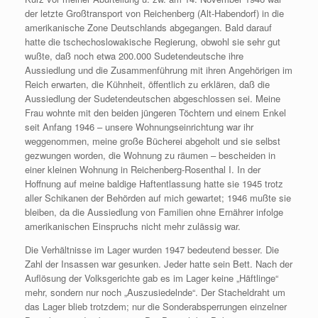
der letzte Großtransport von Reichenberg (Alt-Habendorf) in die
amerikanische Zone Deutschlands abgegangen. Bald darauf
hatte die tschechoslowakische Regierung, obwohl sie sehr gut
wußte, daß noch etwa 200.000 Sudetendeutsche ihre
Aussiedlung und die Zusammenführung mit ihren Angehörigen im
Reich erwarten, die Kühnheit, öffentlich zu erklären, daß die
Aussiedlung der Sudetendeutschen abgeschlossen sei. Meine
Frau wohnte mit den beiden jüngeren Töchtern und einem Enkel
seit Anfang 1946 – unsere Wohnungseinrichtung war ihr
weggenommen, meine große Bücherei abgeholt und sie selbst
gezwungen worden, die Wohnung zu räumen – bescheiden in
einer kleinen Wohnung in Reichenberg-Rosenthal I. In der
Hoffnung auf meine baldige Haftentlassung hatte sie 1945 trotz
aller Schikanen der Behörden auf mich gewartet; 1946 mußte sie
bleiben, da die Aussiedlung von Familien ohne Ernährer infolge
amerikanischen Einspruchs nicht mehr zulässig war.
Die Verhältnisse im Lager wurden 1947 bedeutend besser. Die
Zahl der Insassen war gesunken. Jeder hatte sein Bett. Nach der
Auflösung der Volksgerichte gab es im Lager keine „Häftlinge“
mehr, sondern nur noch „Auszusiedelnde“. Der Stacheldraht um
das Lager blieb trotzdem; nur die Sonderabsperrungen einzelner