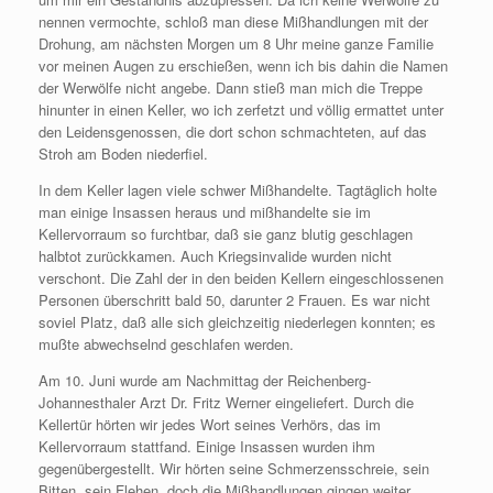
nennen vermochte, schloß man diese Mißhandlungen mit der
Drohung, am nächsten Morgen um 8 Uhr meine ganze Familie
vor meinen Augen zu erschießen, wenn ich bis dahin die Namen
der Werwölfe nicht angebe. Dann stieß man mich die Treppe
hinunter in einen Keller, wo ich zerfetzt und völlig ermattet unter
den Leidensgenossen, die dort schon schmachteten, auf das
Stroh am Boden niederfiel.
In dem Keller lagen viele schwer Mißhandelte. Tagtäglich holte
man einige Insassen heraus und mißhandelte sie im
Kellervorraum so furchtbar, daß sie ganz blutig geschlagen
halbtot zurückkamen. Auch Kriegsinvalide wurden nicht
verschont. Die Zahl der in den beiden Kellern eingeschlossenen
Personen überschritt bald 50, darunter 2 Frauen. Es war nicht
soviel Platz, daß alle sich gleichzeitig niederlegen konnten; es
mußte abwechselnd geschlafen werden.
Am 10. Juni wurde am Nachmittag der Reichenberg-
Johannesthaler Arzt Dr. Fritz Werner eingeliefert. Durch die
Kellertür hörten wir jedes Wort seines Verhörs, das im
Kellervorraum stattfand. Einige Insassen wurden ihm
gegenübergestellt. Wir hörten seine Schmerzensschreie, sein
Bitten, sein Flehen, doch die Mißhandlungen gingen weiter.