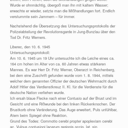
Wurde er ohnmächtig, übergoß man ihn mit kaltem Wasser;
erwachte er wieder, setzte man die Mißhandlungen fort. Endlich
verstummte sein Jammern – für immer.
Nachstehend die Übersetzung des Untersuchungsprotokolls der
Polizeiabteilung der Revolutionsgarde in Jung-Bunzlau über den
Tod Dr. Fritz Werners.
Liberec, den 10. 6. 1945
Untersuchungsprotokoll:
Am 10. 6. 1945 um 19 Uhr untersuchte ich die Leiche eines ca.
164 cm hohen im Alter von ca. 60 Jahren etwas stärkeren
Mannes. Es war Herr Dr. Fritz Werner, Oberarzt in Reichenberg,
bei dem eine Zuschrift gefunden wurde vom 1. 8. 1944, mittels
welcher dem genannten Offizier der deutschen Wehrmacht durch
Adolf Hitler das Verdienstkreuz II. Kl. für die Verdienste für die
deutsche Nation verliehen wurde.
Ich ersah blaue Flecke nach einer Contusio auf der Brust und im
Gesicht und eine Rißwunde bei den linken Rückenknochen. Der
Brustkorb ohne Veränderung. Das Auge erweitert, Puls unfühlbar,
Atem beim Spiegel ohne Reaktion.
Grund des Todes: Commotio cerebi propter apoplexiam cerebi
ac. Vulnus contusioni lacerum regionis occip, lat. sin.