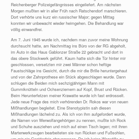
Reichenberger Polizeigefängnisses eingeliefert. Am nächsten
Morgen mußten wir in aller Früh nach Ratschendorf marschieren.
Dort verhörte uns kurz ein russischer Major; gegen Mittag
konnten wir unbewacht wieder heimgehen. Die Behandlung war
völlig einwandfrei.
Am 7. Juni 1945 wurde ich, nachdem man zuvor meine Wohnung
durchsucht hatte, am Nachmittag ins Büro von der RG abgeholt,
im Auto in das Haus Gablonzer Straße 22 gebracht und dort in
das obere Stockwerk geführt. Kaum hatte sich die Tür hinter mir
geschlossen, versetzten mir zwei Männer schon heftige
Faustschläge ins Gesicht, durch die mir die Brille heruntergehaut
und von der Zahnprothese ein Stück abgeschlagen wurde. Dann
schlugen die Beiden mich sechzigjährigen Mann mit
Gummiknütteln und Ochsenziemern auf Kopf, Brust und Rücken.
Beim Herunterfetzen meiner Krawatte wurde ich fast erdrosselt.
Jede neue Frage des mich verhörenden Dr. Rokos war von neuen
Mißhandlungen begleitet. Eine Stenotypistin sah diesen
Mißhandlungen lächelnd zu. Als ich von ihm aufgefordert wurde,
die Namen von Werwolfangehörigen zu nennen, mußte ich Rock
und Schuhe ausziehen und mich auf einen Tisch legen; mit ihren
Marterwerkzeugen bearbeiteten sie nun Rücken und Fußsohlen,
um mir ein Geständnis abzupressen. Da ich keine Werwölfe zu