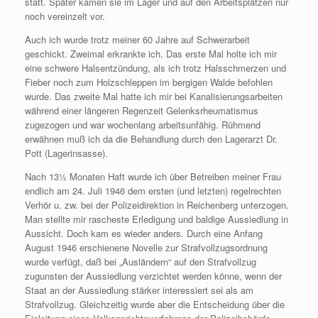
statt. Später kamen sie im Lager und auf den Arbeitsplätzen nur
noch vereinzelt vor.
Auch ich wurde trotz meiner 60 Jahre auf Schwerarbeit
geschickt. Zweimal erkrankte ich. Das erste Mal holte ich mir
eine schwere Halsentzündung, als ich trotz Halsschmerzen und
Fieber noch zum Holzschleppen im bergigen Walde befohlen
wurde. Das zweite Mal hatte ich mir bei Kanalisierungsarbeiten
während einer längeren Regenzeit Gelenksrheumatismus
zugezogen und war wochenlang arbeitsunfähig. Rühmend
erwähnen muß ich da die Behandlung durch den Lagerarzt Dr.
Pott (Lagerinsasse).
Nach 13½ Monaten Haft wurde ich über Betreiben meiner Frau
endlich am 24. Juli 1946 dem ersten (und letzten) regelrechten
Verhör u. zw. bei der Polizeidirektion in Reichenberg unterzogen.
Man stellte mir rascheste Erledigung und baldige Aussiedlung in
Aussicht. Doch kam es wieder anders. Durch eine Anfang
August 1946 erschienene Novelle zur Strafvollzugsordnung
wurde verfügt, daß bei „Ausländern“ auf den Strafvollzug
zugunsten der Aussiedlung verzichtet werden könne, wenn der
Staat an der Aussiedlung stärker interessiert sei als am
Strafvollzug. Gleichzeitig wurde aber die Entscheidung über die