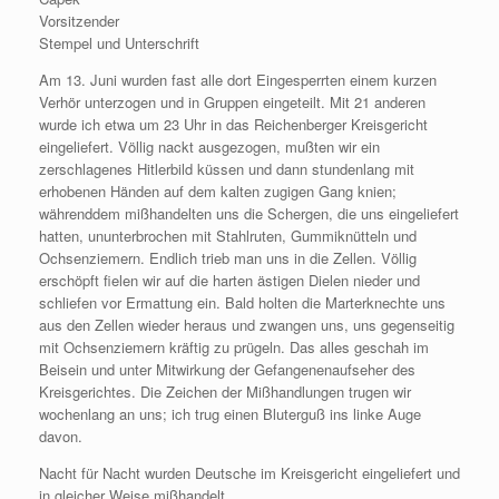
Vorsitzender
Stempel und Unterschrift
Am 13. Juni wurden fast alle dort Eingesperrten einem kurzen
Verhör unterzogen und in Gruppen eingeteilt. Mit 21 anderen
wurde ich etwa um 23 Uhr in das Reichenberger Kreisgericht
eingeliefert. Völlig nackt ausgezogen, mußten wir ein
zerschlagenes Hitlerbild küssen und dann stundenlang mit
erhobenen Händen auf dem kalten zugigen Gang knien;
währenddem mißhandelten uns die Schergen, die uns eingeliefert
hatten, ununterbrochen mit Stahlruten, Gummiknütteln und
Ochsenziemern. Endlich trieb man uns in die Zellen. Völlig
erschöpft fielen wir auf die harten ästigen Dielen nieder und
schliefen vor Ermattung ein. Bald holten die Marterknechte uns
aus den Zellen wieder heraus und zwangen uns, uns gegenseitig
mit Ochsenziemern kräftig zu prügeln. Das alles geschah im
Beisein und unter Mitwirkung der Gefangenenaufseher des
Kreisgerichtes. Die Zeichen der Mißhandlungen trugen wir
wochenlang an uns; ich trug einen Bluterguß ins linke Auge
davon.
Nacht für Nacht wurden Deutsche im Kreisgericht eingeliefert und
in gleicher Weise mißhandelt.