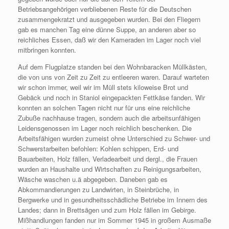
Betriebsangehörigen verbliebenen Reste für die Deutschen
zusammengekratzt und ausgegeben wurden. Bei den Fliegern
gab es manchen Tag eine dünne Suppe, an anderen aber so
reichliches Essen, daß wir den Kameraden im Lager noch viel
mitbringen konnten.
Auf dem Flugplatze standen bei den Wohnbaracken Müllkästen,
die von uns von Zeit zu Zeit zu entleeren waren. Darauf warteten
wir schon immer, weil wir im Müll stets kiloweise Brot und
Gebäck und noch in Staniol eingepackten Fettkäse fanden. Wir
konnten an solchen Tagen nicht nur für uns eine reichliche
Zubuße nachhause tragen, sondern auch die arbeitsunfähigen
Leidensgenossen im Lager noch reichlich beschenken. Die
Arbeitsfähigen wurden zumeist ohne Unterschied zu Schwer- und
Schwerstarbeiten befohlen: Kohlen schippen, Erd- und
Bauarbeiten, Holz fällen, Verladearbeit und dergl., die Frauen
wurden an Haushalte und Wirtschaften zu Reinigungsarbeiten,
Wäsche waschen u.ä abgegeben. Daneben gab es
Abkommandierungen zu Landwirten, in Steinbrüche, in
Bergwerke und in gesundheitsschädliche Betriebe im Innern des
Landes; dann in Brettsägen und zum Holz fällen im Gebirge.
Mißhandlungen fanden nur im Sommer 1945 in großem Ausmaße