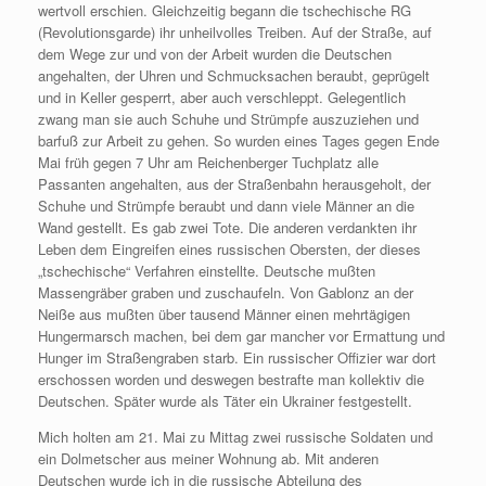
wertvoll erschien. Gleichzeitig begann die tschechische RG
(Revolutionsgarde) ihr unheilvolles Treiben. Auf der Straße, auf
dem Wege zur und von der Arbeit wurden die Deutschen
angehalten, der Uhren und Schmucksachen beraubt, geprügelt
und in Keller gesperrt, aber auch verschleppt. Gelegentlich
zwang man sie auch Schuhe und Strümpfe auszuziehen und
barfuß zur Arbeit zu gehen. So wurden eines Tages gegen Ende
Mai früh gegen 7 Uhr am Reichenberger Tuchplatz alle
Passanten angehalten, aus der Straßenbahn herausgeholt, der
Schuhe und Strümpfe beraubt und dann viele Männer an die
Wand gestellt. Es gab zwei Tote. Die anderen verdankten ihr
Leben dem Eingreifen eines russischen Obersten, der dieses
„tschechische“ Verfahren einstellte. Deutsche mußten
Massengräber graben und zuschaufeln. Von Gablonz an der
Neiße aus mußten über tausend Männer einen mehrtägigen
Hungermarsch machen, bei dem gar mancher vor Ermattung und
Hunger im Straßengraben starb. Ein russischer Offizier war dort
erschossen worden und deswegen bestrafte man kollektiv die
Deutschen. Später wurde als Täter ein Ukrainer festgestellt.
Mich holten am 21. Mai zu Mittag zwei russische Soldaten und
ein Dolmetscher aus meiner Wohnung ab. Mit anderen
Deutschen wurde ich in die russische Abteilung des