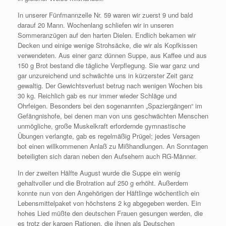
In unserer Fünfmannzelle Nr. 59 waren wir zuerst 9 und bald
darauf 20 Mann. Wochenlang schliefen wir in unseren
Sommeranzügen auf den harten Dielen. Endlich bekamen wir
Decken und einige wenige Strohsäcke, die wir als Kopfkissen
verwendeten. Aus einer ganz dünnen Suppe, aus Kaffee und aus
150 g Brot bestand die tägliche Verpflegung. Sie war ganz und
gar unzureichend und schwächte uns in kürzerster Zeit ganz
gewaltig. Der Gewichtsverlust betrug nach wenigen Wochen bis
30 kg. Reichlich gab es nur immer wieder Schläge und
Ohrfeigen. Besonders bei den sogenannten „Spaziergängen“ im
Gefängnishofe, bei denen man von uns geschwächten Menschen
unmögliche, große Muskelkraft erfordernde gymnastische
Übungen verlangte, gab es regelmäßig Prügel; jedes Versagen
bot einen willkommenen Anlaß zu Mißhandlungen. An Sonntagen
beteiligten sich daran neben den Aufsehern auch RG-Männer.
In der zweiten Hälfte August wurde die Suppe ein wenig
gehaltvoller und die Brotration auf 250 g erhöht. Außerdem
konnte nun von den Angehörigen der Häftlinge wöchentlich ein
Lebensmittelpaket von höchstens 2 kg abgegeben werden. Ein
hohes Lied müßte den deutschen Frauen gesungen werden, die
es trotz der kargen Rationen, die ihnen als Deutschen