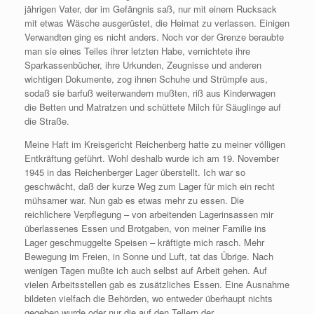
jährigen Vater, der im Gefängnis saß, nur mit einem Rucksack
mit etwas Wäsche ausgerüstet, die Heimat zu verlassen. Einigen
Verwandten ging es nicht anders. Noch vor der Grenze beraubte
man sie eines Teiles ihrer letzten Habe, vernichtete ihre
Sparkassenbücher, ihre Urkunden, Zeugnisse und anderen
wichtigen Dokumente, zog ihnen Schuhe und Strümpfe aus,
sodaß sie barfuß weiterwandern mußten, riß aus Kinderwagen
die Betten und Matratzen und schüttete Milch für Säuglinge auf
die Straße.
Meine Haft im Kreisgericht Reichenberg hatte zu meiner völligen
Entkräftung geführt. Wohl deshalb wurde ich am 19. November
1945 in das Reichenberger Lager überstellt. Ich war so
geschwächt, daß der kurze Weg zum Lager für mich ein recht
mühsamer war. Nun gab es etwas mehr zu essen. Die
reichlichere Verpflegung – von arbeitenden Lagerinsassen mir
überlassenes Essen und Brotgaben, von meiner Familie ins
Lager geschmuggelte Speisen – kräftigte mich rasch. Mehr
Bewegung im Freien, in Sonne und Luft, tat das Übrige. Nach
wenigen Tagen mußte ich auch selbst auf Arbeit gehen. Auf
vielen Arbeitsstellen gab es zusätzliches Essen. Eine Ausnahme
bildeten vielfach die Behörden, wo entweder überhaupt nichts
gegeben wurde oder nur die auf den Tellern der