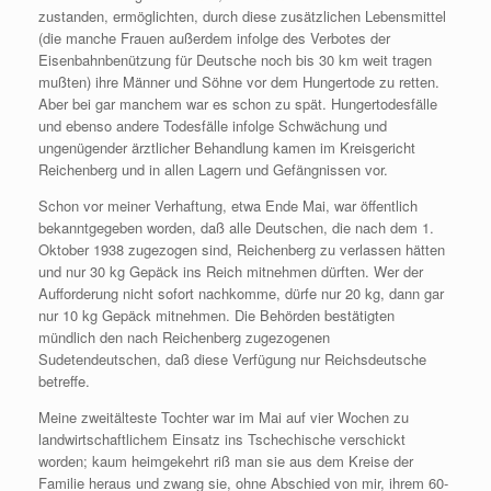
zustanden, ermöglichten, durch diese zusätzlichen Lebensmittel
(die manche Frauen außerdem infolge des Verbotes der
Eisenbahnbenützung für Deutsche noch bis 30 km weit tragen
mußten) ihre Männer und Söhne vor dem Hungertode zu retten.
Aber bei gar manchem war es schon zu spät. Hungertodesfälle
und ebenso andere Todesfälle infolge Schwächung und
ungenügender ärztlicher Behandlung kamen im Kreisgericht
Reichenberg und in allen Lagern und Gefängnissen vor.
Schon vor meiner Verhaftung, etwa Ende Mai, war öffentlich
bekanntgegeben worden, daß alle Deutschen, die nach dem 1.
Oktober 1938 zugezogen sind, Reichenberg zu verlassen hätten
und nur 30 kg Gepäck ins Reich mitnehmen dürften. Wer der
Aufforderung nicht sofort nachkomme, dürfe nur 20 kg, dann gar
nur 10 kg Gepäck mitnehmen. Die Behörden bestätigten
mündlich den nach Reichenberg zugezogenen
Sudetendeutschen, daß diese Verfügung nur Reichsdeutsche
betreffe.
Meine zweitälteste Tochter war im Mai auf vier Wochen zu
landwirtschaftlichem Einsatz ins Tschechische verschickt
worden; kaum heimgekehrt riß man sie aus dem Kreise der
Familie heraus und zwang sie, ohne Abschied von mir, ihrem 60-