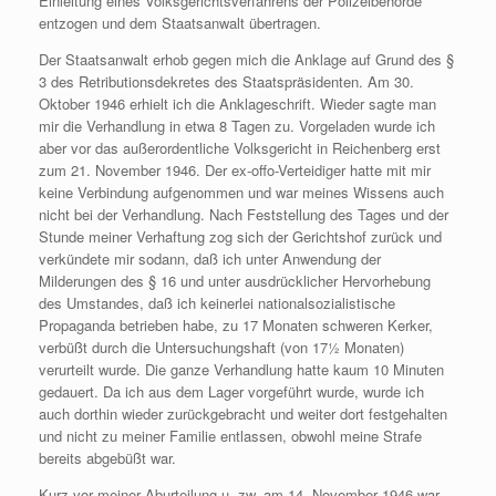
Einleitung eines Volksgerichtsverfahrens der Polizeibehörde
entzogen und dem Staatsanwalt übertragen.
Der Staatsanwalt erhob gegen mich die Anklage auf Grund des §
3 des Retributionsdekretes des Staatspräsidenten. Am 30.
Oktober 1946 erhielt ich die Anklageschrift. Wieder sagte man
mir die Verhandlung in etwa 8 Tagen zu. Vorgeladen wurde ich
aber vor das außerordentliche Volksgericht in Reichenberg erst
zum 21. November 1946. Der ex-offo-Verteidiger hatte mit mir
keine Verbindung aufgenommen und war meines Wissens auch
nicht bei der Verhandlung. Nach Feststellung des Tages und der
Stunde meiner Verhaftung zog sich der Gerichtshof zurück und
verkündete mir sodann, daß ich unter Anwendung der
Milderungen des § 16 und unter ausdrücklicher Hervorhebung
des Umstandes, daß ich keinerlei nationalsozialistische
Propaganda betrieben habe, zu 17 Monaten schweren Kerker,
verbüßt durch die Untersuchungshaft (von 17½ Monaten)
verurteilt wurde. Die ganze Verhandlung hatte kaum 10 Minuten
gedauert. Da ich aus dem Lager vorgeführt wurde, wurde ich
auch dorthin wieder zurückgebracht und weiter dort festgehalten
und nicht zu meiner Familie entlassen, obwohl meine Strafe
bereits abgebüßt war.
Kurz vor meiner Aburteilung u. zw. am 14. November 1946 war