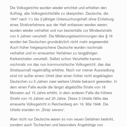
Die Volksgerichte wurden wieder errichtet und erhielten den
Auftrag, alle Volksgerichtsfälle zu überprüfen. Deutsche, die
1947 nach 1½ bis 2-jähriger Untersuchungshaft ohne Einleitung
eines Strafverfahrens aus der Haft entlassen worden waren,
wurden wieder verhaftet und nun bestenfalls zur Mindeststrafe
von 5 Jahren verurteilt. Die Milderungsbestimmungen des § 16
wurden bei Deutschen grundsätzlich nicht mehr angewendet.
Auch früher freigesprochene Deutsche wurden nochmals
verhaftet und im erneuerten Verfahren zu langjährigen
Kerkerstrafen verurteilt. Selbst schon Verurteilte kamen
nochmals vor das nun kommunistische Volksgericht, das das
Strafausmaß regelmäßig erhöhte. Noch vor meiner Aussiedlung
sind mir außer einem Urteil über einen früher nicht angeklagten
Deutschen zu 5 Jahren zwei weitere Urteile bekannt geworden. In
dem einen Falle wurde die längst abgebüßte Strafe von 18
Monaten auf 15 Jahre erhöht, in dem anderen Falle die frühere
Strafe von 10 Jahren auf 20 Jahre. Diese 3 Urteile fällte das
erneuerte Volksgericht in Reichenberg am 19. Mai 1948. Die
Urteile standen im „Stráz severu“.
Aber nicht nur Deutsche waren so von neuen Gefahren bedroht,
sondern auch Tschechen und besonders Angehörige von