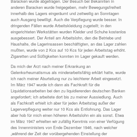
Baracken wurde abgetragen. Der Besuch bei Bekannten in
anderen Baracken wurde freigegeben, mehr Bewegungsfreiheit
innerhalb des Lagers eingeräumt und zeitweilig an Sonntagen
auch Ausgang bewilligt. Auch die Verpflegung wurde besser. In
dringenden Fällen wurde Arbeitskleidung zugeteilt; in den
eingerichteten Werkstätten wurden Kleider und Schuhe kostenlos
ausgebessert. Der Anteil am Arbeitslohn, den die Betriebe und
Haushalte, die Lagerinsassen beschäftigten, an das Lager zahlen
mußten, wurde von 2 Kcs auf 10 Kcs für jeden Arbeitstag erhöht.
Zigaretten und Süßigkeiten konnten im Lager gekauft werden.
Da mich der Arzt nach meiner Erkrankung an
Gelenksrheumatismus als minderarbeitsfähig erklärt hatte, wurde
ich nach meiner Aburteilung nur zu leichterer Arbeit eingesetzt.
Im März 1947 wurde ich dann als Fachkraft für die
Liquidationsarbeiten bei den zu liquidierenden deutschen Banken
angefordert; ich arbeitete dort bis zu meiner Aussiedlung. Auch
als Fachkraft erhielt ich aber für jeden Arbeitstag außer der
Lagerverpflegung weiter nur 10 Kcs als Entlohnung. Das Lager
aber hob für mich einen höheren Arbeitslohn ein als sonst. Etwa
im März 1947 erhielten wir zufällig Kenntnis von einer Verfügung
des Innenministers von Ende Dezember 1946, nach welcher
„während der Zeit der vorübergehenden Einstellung der