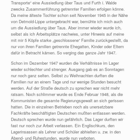
Transporte“ eine Aussiedlung über Taus und Furth i. Walde
zwecks Zusammenführung getrennter Familien erfolgen könne.
Da meine älteste Tochter schon seit November 1945 in der Nähe
von Detmold-Lippe untergebracht war, bemühte ich mich auch
um die Aussiedlung über Taus. Aber immer wieder wurde ich,
selbst als ich Arbeitsplätze nachwies, unter Hinweis auf meine
mit mir 5 Köpfe starke „geschlossene“ Familie zurückgestellt, da
nur von ihren Familien getrennte Ehegatten, Kinder oder Eltern
dafür in Betracht kämen. So verging das ganze Jahr 1947.
Schon im Dezember 1947 wurden die Verhältnisse im Lager
wieder schlechter und strenger. Ausgang gab es an Sonntagen
nur noch ganz selten. Selbst zu Weihnachten durften die
Familien nur an einem Tage und nur wenige Stunden besucht
werden. Auf der Straße deutsch zu sprechen war nicht mehr
ratsam. Noch schlimmer wurde es Ende Februar 1948, als die
Kommunisten die gesamte Regierungsgewalt an sich gerissen
hatten. Die in einzelnen Betrieben noch als unersetzbare
Fachkräfte beschäftigten Deutschen mußten entlassen werden.
Deutsch sprechen wurde nun gefährlich. Das Lager durften wir
fast nur noch zur Arbeit verlassen. Ein Englischkurs, den
Lagerinsassen als Lehrer und Schüler abhielten u. zw. in den
Abend- und Ruhestunden, wurde nun verboten.