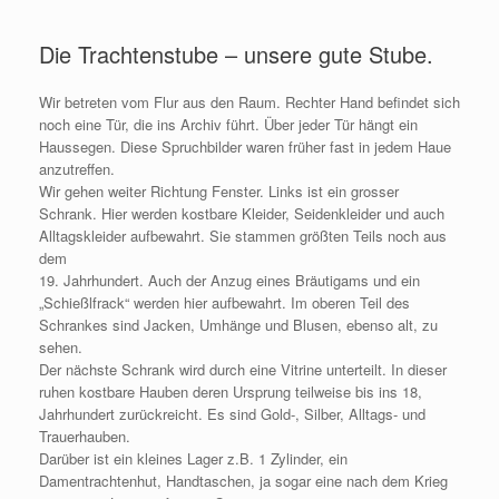
Zum
Inhalt
Die Trachtenstube – unsere gute Stube.
springen
Wir betreten vom Flur aus den Raum. Rechter Hand befindet sich
noch eine Tür, die ins Archiv führt. Über jeder Tür hängt ein
Haussegen. Diese Spruchbilder waren früher fast in jedem Haue
anzutreffen.
Wir gehen weiter Richtung Fenster. Links ist ein grosser
Schrank. Hier werden kostbare Kleider, Seidenkleider und auch
Alltagskleider aufbewahrt. Sie stammen größten Teils noch aus
dem
19. Jahrhundert. Auch der Anzug eines Bräutigams und ein
„Schießlfrack“ werden hier aufbewahrt. Im oberen Teil des
Schrankes sind Jacken, Umhänge und Blusen, ebenso alt, zu
sehen.
Der nächste Schrank wird durch eine Vitrine unterteilt. In dieser
ruhen kostbare Hauben deren Ursprung teilweise bis ins 18,
Jahrhundert zurückreicht. Es sind Gold-, Silber, Alltags- und
Trauerhauben.
Darüber ist ein kleines Lager z.B. 1 Zylinder, ein
Damentrachtenhut, Handtaschen, ja sogar eine nach dem Krieg