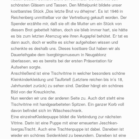
schönsten Gläsern und Tassen. Den Mittelpunkt bildete unser
kostbarstes Stück „Dos letzte Brut vu drhejme“. Es ist 1946 in
Reichenberg unmittelbar vor der Vertreibung gekauft worden. Der
Spender erzählte mir, daß sie oft die Mutter um ein Stück von
diesem Brot gebettelt hätten, doch sie blieb immer hart, sie hätte
es bis zum letzten Atemzug wie ihren Augapfel behütet. Er tat es
dann auch, doch er wollte es sicher aufgehoben wissen und
schenkte es deshalb uns. Dieses kostbare Gut haben wir als
Dauerleihgabe dem Isergbirgsmuseum in Neugablonz
überlassen, wo es bereits bei der ersten Präsentation für
Aufsehen sorgte.
Anschließend ist eine Tischvitrine in welcher besonders schöne
Kleinkinderkleidung und Taufbriefl (Letztere reichen bis in’s 18,
Jahrhundert zurück) zu sehen sind. Darüber hängt ein schönes
Bild von der Kreuzkirche.
Nun wenden wir uns der anderen Seite zu. Auch dort steht eine
Tischvitrine mit handgearbeiteten Spitzen. Ein ganzer Korb voll
davon befindet sich im Wäscheschrank.
Eine einzelneKleiderpuppe bildet die Verbindung zur nächsten
Vitrine. Darin ist eine Puppe mit einer erneuerten Jeschken-
IsergauTracht. Auch eine Trachtenpuppe ist dabei. Daneben ist
wieder ein schönes Seidenkleid zu bewundern. Daneben ist eine