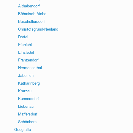
Althabendorf
Böhmisch-Aicha
Buschullersdorf
Christofsgrund/Neuland
Dörfel
Eichicht
Einsiedel
Franzendorf
Hermannsthal
Jaberlich
Katharinberg
Kratzau
Kunnersdorf
Liebenau
Maffersdorf
Schönborn
Geografie