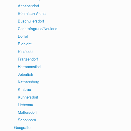
Althabendorf
Böhmisch-Aicha
Buschullersdorf
Christofsgrund/Neuland
Dörfel
Eichicht
Einsiedel
Franzendorf
Hermannsthal
Jaberlich
Katharinberg
Kratzau
Kunnersdorf
Liebenau
Maffersdorf
Schönborn
Geografie