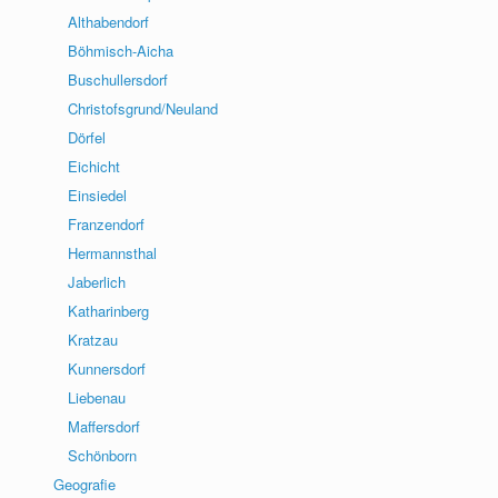
Althabendorf
Böhmisch-Aicha
Buschullersdorf
Christofsgrund/Neuland
Dörfel
Eichicht
Einsiedel
Franzendorf
Hermannsthal
Jaberlich
Katharinberg
Kratzau
Kunnersdorf
Liebenau
Maffersdorf
Schönborn
Geografie