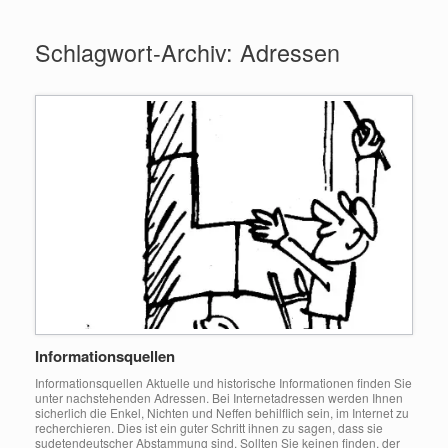
Zum
Inhalt
Schlagwort-Archiv:
Adressen
springen
Informationsquellen
Informationsquellen Aktuelle und historische Informationen finden Sie
unter nachstehenden Adressen. Bei Internetadressen werden Ihnen
sicherlich die Enkel, Nichten und Neffen behilflich sein, im Internet zu
recherchieren. Dies ist ein guter Schritt ihnen zu sagen, dass sie
sudetendeutscher Abstammung sind. Sollten Sie keinen finden, der