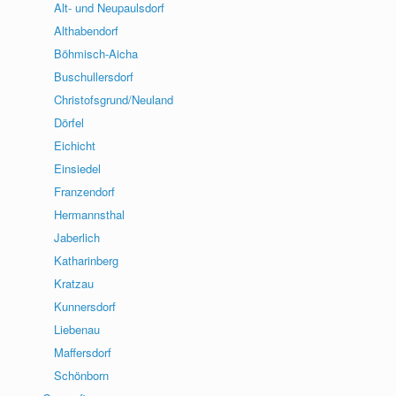
Alt- und Neupaulsdorf
Althabendorf
Böhmisch-Aicha
Buschullersdorf
Christofsgrund/Neuland
Dörfel
Eichicht
Einsiedel
Franzendorf
Hermannsthal
Jaberlich
Katharinberg
Kratzau
Kunnersdorf
Liebenau
Maffersdorf
Schönborn