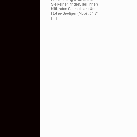
Sie keinen finden, der Ihnen
hilft, rufen Sie mich an: Urd
Rothe-Seeliger (Mobil: 01 71
[…]