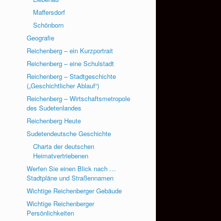
Maffersdorf
Schönborn
Geografie
Reichenberg – ein Kurzportrait
Reichenberg – eine Schulstadt
Reichenberg – Stadtgeschichte
(„Geschichtlicher Ablauf“)
Reichenberg – Wirtschaftsmetropole
des Sudetenlandes
Reichenberg Heute
Sudetendeutsche Geschichte
Charta der deutschen
Heimatvertriebenen
Werfen Sie einen Blick nach …
Stadtpläne und Straßennamen
Wichtige Reichenberger Gebäude
Wichtige Reichenberger
Persönlichkeiten