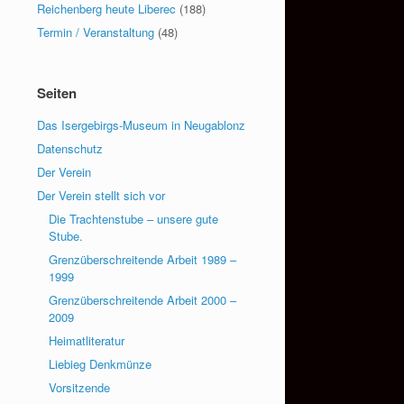
Reichenberg heute Liberec
(188)
Termin / Veranstaltung
(48)
Seiten
Das Isergebirgs-Museum in Neugablonz
Datenschutz
Der Verein
Der Verein stellt sich vor
Die Trachtenstube – unsere gute
Stube.
Grenzüberschreitende Arbeit 1989 –
1999
Grenzüberschreitende Arbeit 2000 –
2009
Heimatliteratur
Liebieg Denkmünze
Vorsitzende