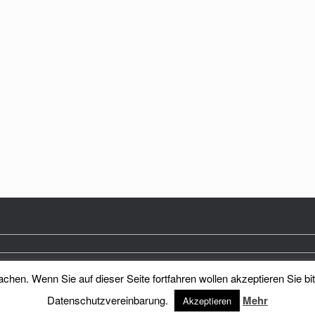
hen. Wenn Sie auf dieser Seite fortfahren wollen akzeptieren Sie bi
Heimatkreis Reichenberg Stadt und Land e.V.
Theme by
SiteOrigin
Datenschutzvereinbarung.
Mehr
Akzeptieren