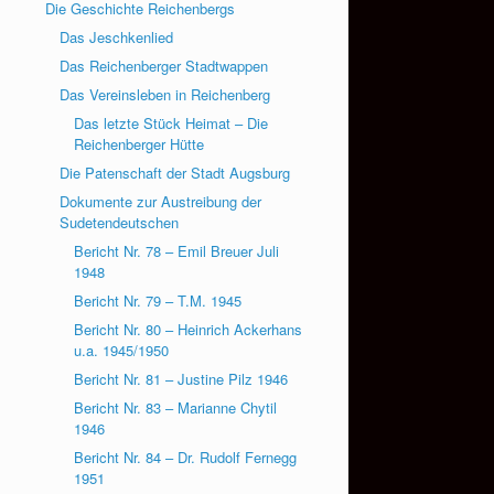
Die Geschichte Reichenbergs
Das Jeschkenlied
Das Reichenberger Stadtwappen
Das Vereinsleben in Reichenberg
Das letzte Stück Heimat – Die
Reichenberger Hütte
Die Patenschaft der Stadt Augsburg
Dokumente zur Austreibung der
Sudetendeutschen
Bericht Nr. 78 – Emil Breuer Juli
1948
Bericht Nr. 79 – T.M. 1945
Bericht Nr. 80 – Heinrich Ackerhans
u.a. 1945/1950
Bericht Nr. 81 – Justine Pilz 1946
Bericht Nr. 83 – Marianne Chytil
1946
Bericht Nr. 84 – Dr. Rudolf Fernegg
1951