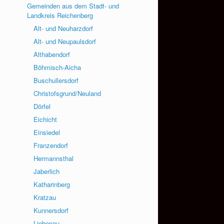
Gemeinden aus dem Stadt- und
Landkreis Reichenberg
Alt- und Neuharzdorf
Alt- und Neupaulsdorf
Althabendorf
Böhmisch-Aicha
Buschullersdorf
Christofsgrund/Neuland
Dörfel
Eichicht
Einsiedel
Franzendorf
Hermannsthal
Jaberlich
Katharinberg
Kratzau
Kunnersdorf
Liebenau