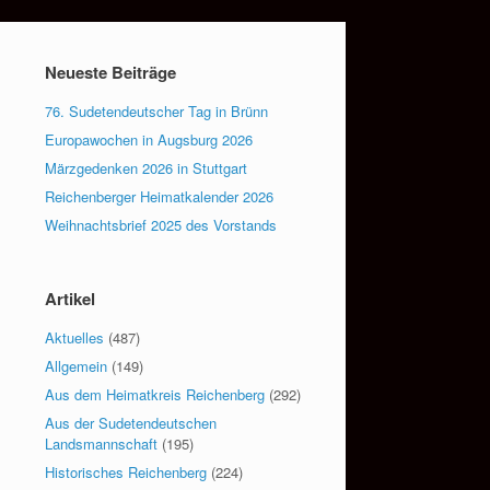
Neueste Beiträge
76. Sudetendeutscher Tag in Brünn
Europawochen in Augsburg 2026
Märzgedenken 2026 in Stuttgart
Reichenberger Heimatkalender 2026
Weihnachtsbrief 2025 des Vorstands
Artikel
Aktuelles
(487)
Allgemein
(149)
Aus dem Heimatkreis Reichenberg
(292)
Aus der Sudetendeutschen
Landsmannschaft
(195)
Historisches Reichenberg
(224)