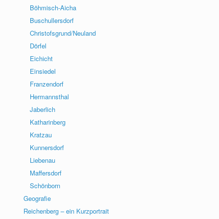
Böhmisch-Aicha
Buschullersdorf
Christofsgrund/Neuland
Dörfel
Eichicht
Einsiedel
Franzendorf
Hermannsthal
Jaberlich
Katharinberg
Kratzau
Kunnersdorf
Liebenau
Maffersdorf
Schönborn
Geografie
Reichenberg – ein Kurzportrait