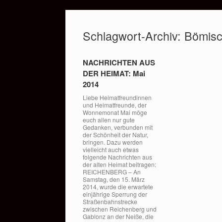
Zum
Inhalt
Schlagwort-Archiv:
Bömisc
springen
NACHRICHTEN AUS
DER HEIMAT: Mai
2014
Liebe Heimatfreundinnen
und Heimatfreunde, der
Wonnemonat Mai möge
euch allen nur gute
Gedanken, verbunden mit
der Schönheit der Natur,
bringen. Dazu werden
vielleicht auch etwas
folgende Nachrichten aus
der alten Heimat beitragen:
REICHENBERG – An
Samstag, den 15. März
2014, wurde die erwartete
einjährige Sperrung der
Straßenbahnstrecke
zwischen Reichenberg und
Gablonz an der Neiße, die