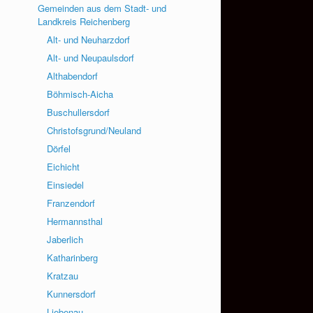
Gemeinden aus dem Stadt- und
Landkreis Reichenberg
Alt- und Neuharzdorf
Alt- und Neupaulsdorf
Althabendorf
Böhmisch-Aicha
Buschullersdorf
Christofsgrund/Neuland
Dörfel
Eichicht
Einsiedel
Franzendorf
Hermannsthal
Jaberlich
Katharinberg
Kratzau
Kunnersdorf
Liebenau