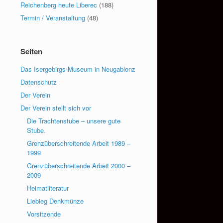
Reichenberg heute Liberec
(188)
Termin / Veranstaltung
(48)
Seiten
Das Isergebirgs-Museum in Neugablonz
Datenschutz
Der Verein
Der Verein stellt sich vor
Die Trachtenstube – unsere gute
Stube.
Grenzüberschreitende Arbeit 1989 –
1999
Grenzüberschreitende Arbeit 2000 –
2009
Heimatliteratur
Liebieg Denkmünze
Vorsitzende