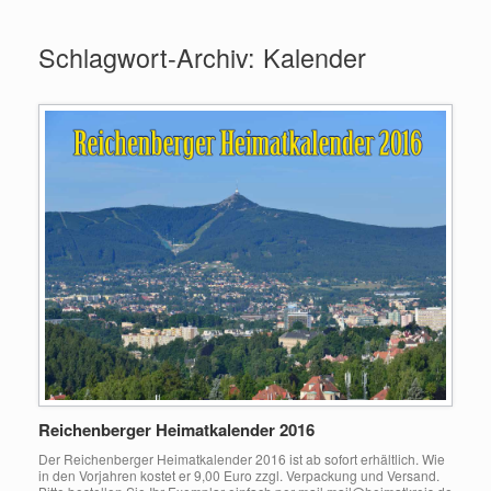
Zum
Inhalt
Schlagwort-Archiv:
Kalender
springen
Reichenberger Heimatkalender 2016
Der Reichenberger Heimatkalender 2016 ist ab sofort erhältlich. Wie
in den Vorjahren kostet er 9,00 Euro zzgl. Verpackung und Versand.