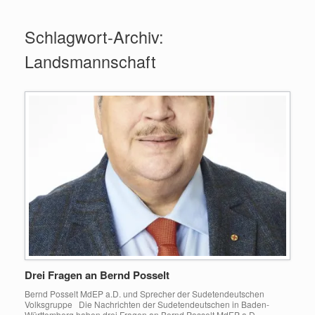
Zum
Inhalt
Schlagwort-Archiv:
springen
Landsmannschaft
Drei Fragen an Bernd Posselt
Bernd Posselt MdEP a.D. und Sprecher der Sudetendeutschen
Volksgruppe Die Nachrichten der Sudetendeutschen in Baden-
Württemberg haben drei Fragen an Bernd Posselt MdEP a.D.