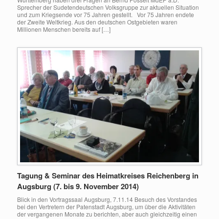
Sprecher der Sudetendeutschen Volksgruppe zur aktuellen Situation
und zum Kriegsende vor 75 Jahren gestellt. Vor 75 Jahren endete
der Zweite Weltkrieg. Aus den deutschen Ostgebieten waren
Millionen Menschen bereits auf […]
Tagung & Seminar des Heimatkreises Reichenberg in
Augsburg (7. bis 9. November 2014)
Blick in den Vortragssaal Augsburg, 7.11.14 Besuch des Vorstandes
bei den Vertretern der Patenstadt Augsburg, um über die Aktivitäten
der vergangenen Monate zu berichten, aber auch gleichzeitig einen