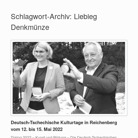
Zum
Inhalt
Schlagwort-Archiv:
Liebieg
springen
Denkmünze
Deutsch-Tschechische Kulturtage in Reichenberg
vom 12. bis 15. Mai 2022
Dialog 2022 – Kunst und Bildung – Die Deutsch-Tschechischen