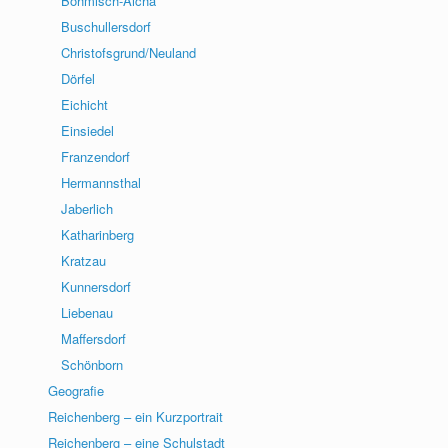
Böhmisch-Aicha
Buschullersdorf
Christofsgrund/Neuland
Dörfel
Eichicht
Einsiedel
Franzendorf
Hermannsthal
Jaberlich
Katharinberg
Kratzau
Kunnersdorf
Liebenau
Maffersdorf
Schönborn
Geografie
Reichenberg – ein Kurzportrait
Reichenberg – eine Schulstadt