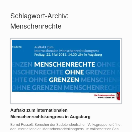
Zum
Inhalt
Schlagwort-Archiv:
springen
Menschenrechte
Auftakt zum Internationalen
Menschenrechtskongress in Augsburg
Bernd Posselt, Sprecher der Sudetendeutschen Volksgruppe, eröffnet
den Internationalen Menschenrechtskongress. Im vollbesetzten Saal