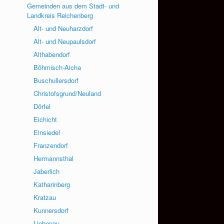
Gemeinden aus dem Stadt- und
Landkreis Reichenberg
Alt- und Neuharzdorf
Alt- und Neupaulsdorf
Althabendorf
Böhmisch-Aicha
Buschullersdorf
Christofsgrund/Neuland
Dörfel
Eichicht
Einsiedel
Franzendorf
Hermannsthal
Jaberlich
Katharinberg
Kratzau
Kunnersdorf
Liebenau