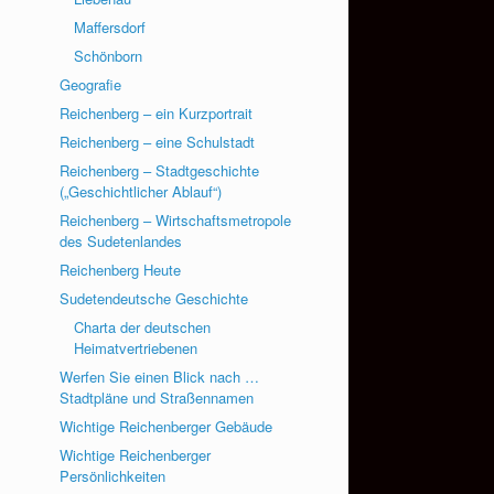
Maffersdorf
Schönborn
Geografie
Reichenberg – ein Kurzportrait
Reichenberg – eine Schulstadt
Reichenberg – Stadtgeschichte
(„Geschichtlicher Ablauf“)
Reichenberg – Wirtschaftsmetropole
des Sudetenlandes
Reichenberg Heute
Sudetendeutsche Geschichte
Charta der deutschen
Heimatvertriebenen
Werfen Sie einen Blick nach …
Stadtpläne und Straßennamen
Wichtige Reichenberger Gebäude
Wichtige Reichenberger
Persönlichkeiten