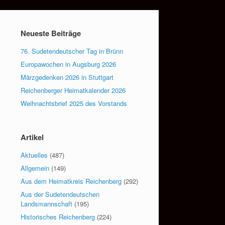
Neueste Beiträge
76. Sudetendeutscher Tag in Brünn
Europawochen in Augsburg 2026
Märzgedenken 2026 in Stuttgart
Reichenberger Heimatkalender 2026
Weihnachtsbrief 2025 des Vorstands
Artikel
Aktuelles
(487)
Allgemein
(149)
Aus dem Heimatkreis Reichenberg
(292)
Aus der Sudetendeutschen
Landsmannschaft
(195)
Historisches Reichenberg
(224)