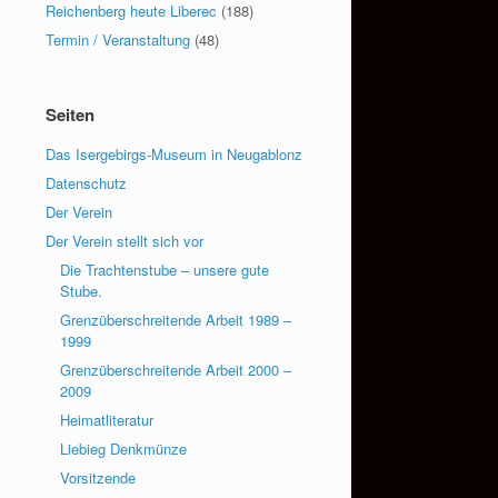
Reichenberg heute Liberec
(188)
Termin / Veranstaltung
(48)
Seiten
Das Isergebirgs-Museum in Neugablonz
Datenschutz
Der Verein
Der Verein stellt sich vor
Die Trachtenstube – unsere gute
Stube.
Grenzüberschreitende Arbeit 1989 –
1999
Grenzüberschreitende Arbeit 2000 –
2009
Heimatliteratur
Liebieg Denkmünze
Vorsitzende