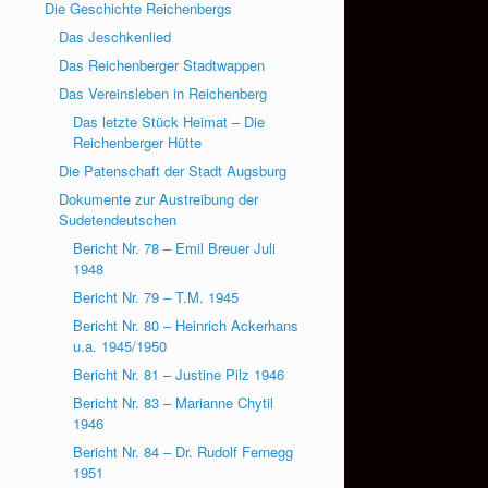
Die Geschichte Reichenbergs
Das Jeschkenlied
Das Reichenberger Stadtwappen
Das Vereinsleben in Reichenberg
Das letzte Stück Heimat – Die
Reichenberger Hütte
Die Patenschaft der Stadt Augsburg
Dokumente zur Austreibung der
Sudetendeutschen
Bericht Nr. 78 – Emil Breuer Juli
1948
Bericht Nr. 79 – T.M. 1945
Bericht Nr. 80 – Heinrich Ackerhans
u.a. 1945/1950
Bericht Nr. 81 – Justine Pilz 1946
Bericht Nr. 83 – Marianne Chytil
1946
Bericht Nr. 84 – Dr. Rudolf Fernegg
1951