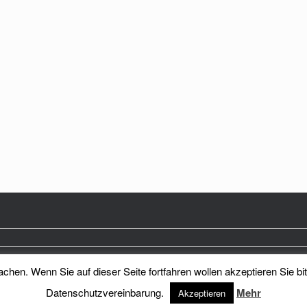
hen. Wenn Sie auf dieser Seite fortfahren wollen akzeptieren Sie bi
Heimatkreis Reichenberg Stadt und Land e.V.
Theme by
SiteOrigin
Datenschutzvereinbarung.
Mehr
Akzeptieren