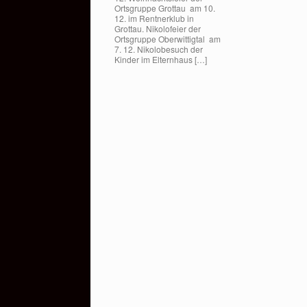
Ortsgruppe Grottau am 10.
12. im Rentnerklub in
Grottau. Nikolofeier der
Ortsgruppe Oberwittigtal am
7. 12. Nikolobesuch der
Kinder im Elternhaus […]