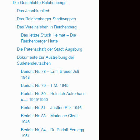
Die Geschichte Reichenbergs
Das Jeschkenlied
Das Reichenberger Stadtwappen
Das Vereinsleben in Reichenberg
Das letzte Stück Heimat – Die
Reichenberger Hütte
Die Patenschaft der Stadt Augsburg
Dokumente zur Austreibung der
Sudetendeutschen
Bericht Nr. 78 – Emil Breuer Juli
1948
Bericht Nr. 79 – T.M. 1945
Bericht Nr. 80 – Heinrich Ackerhans
u.a. 1945/1950
Bericht Nr. 81 – Justine Pilz 1946
Bericht Nr. 83 – Marianne Chytil
1946
Bericht Nr. 84 – Dr. Rudolf Fernegg
1951