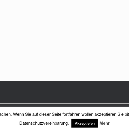
hen. Wenn Sie auf dieser Seite fortfahren wollen akzeptieren Sie bi
Heimatkreis Reichenberg Stadt und Land e.V.
Theme by
SiteOrigin
Datenschutzvereinbarung.
Mehr
Akzeptieren