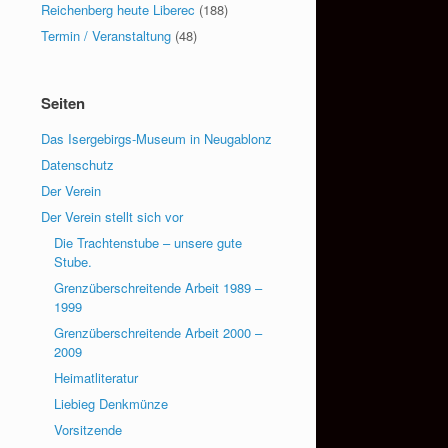
Reichenberg heute Liberec
(188)
Termin / Veranstaltung
(48)
Seiten
Das Isergebirgs-Museum in Neugablonz
Datenschutz
Der Verein
Der Verein stellt sich vor
Die Trachtenstube – unsere gute
Stube.
Grenzüberschreitende Arbeit 1989 –
1999
Grenzüberschreitende Arbeit 2000 –
2009
Heimatliteratur
Liebieg Denkmünze
Vorsitzende