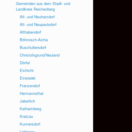
Gemeinden aus dem Stadt- und
Landkreis Reichenberg
Alt- und Neuharzdorf
Alt- und Neupaulsdorf
Althabendorf
Böhmisch-Aicha
Buschullersdorf
Christofsgrund/Neuland
Dörfel
Eichicht
Einsiedel
Franzendorf
Hermannsthal
Jaberlich
Katharinberg
Kratzau
Kunnersdorf
Liebenau