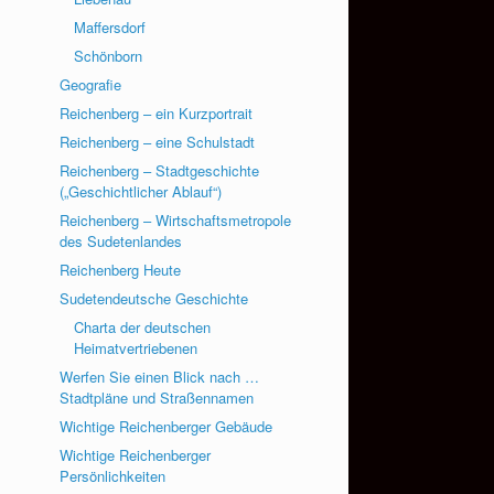
Maffersdorf
Schönborn
Geografie
Reichenberg – ein Kurzportrait
Reichenberg – eine Schulstadt
Reichenberg – Stadtgeschichte
(„Geschichtlicher Ablauf“)
Reichenberg – Wirtschaftsmetropole
des Sudetenlandes
Reichenberg Heute
Sudetendeutsche Geschichte
Charta der deutschen
Heimatvertriebenen
Werfen Sie einen Blick nach …
Stadtpläne und Straßennamen
Wichtige Reichenberger Gebäude
Wichtige Reichenberger
Persönlichkeiten