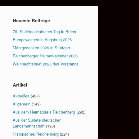
Neueste Beiträge
76. Sudetendeutscher Tag in Brünn
Europawochen in Augsburg 2026
Märzgedenken 2026 in Stuttgart
Reichenberger Heimatkalender 2026
Weihnachtsbrief 2025 des Vorstands
Artikel
Aktuelles
(487)
Allgemein
(149)
Aus dem Heimatkreis Reichenberg
(292)
Aus der Sudetendeutschen
Landsmannschaft
(195)
Historisches Reichenberg
(224)