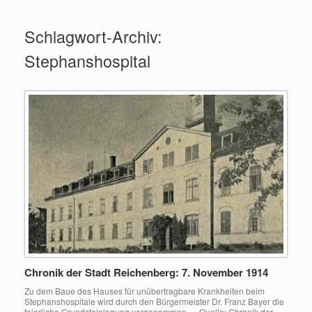
Zum
Inhalt
Schlagwort-Archiv:
springen
Stephanshospital
Chronik der Stadt Reichenberg: 7. November 1914
Zu dem Baue des Hauses für unübertragbare Krankheiten beim
Stephanshospitale wird durch den Bürgermeister Dr. Franz Bayer die
feierliche Grundsteinlegung vorgenommen. Quelle: Chronik der