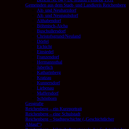
Gemeinden aus dem Stadt- und Landkreis Reichenberg
Alt- und Neuharzdorf
Alt- und Neupaulsdorf
Althabendorf
Böhmisch-Aicha
Buschullersdorf
Christofsgrund/Neuland
Dörfel
Eichicht
Einsiedel
Franzendorf
Hermannsthal
Jaberlich
Katharinberg
Kratzau
Kunnersdorf
Liebenau
Maffersdorf
Schönborn
Geografie
Reichenberg – ein Kurzportrait
Reichenberg – eine Schulstadt
Reichenberg – Stadtgeschichte („Geschichtlicher
Ablauf“)