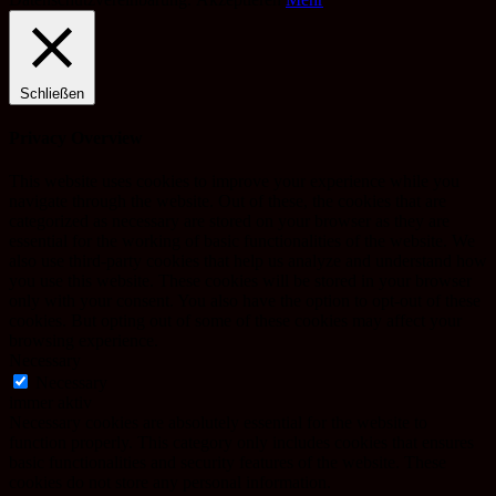
Schließen
Privacy Overview
This website uses cookies to improve your experience while you
navigate through the website. Out of these, the cookies that are
categorized as necessary are stored on your browser as they are
essential for the working of basic functionalities of the website. We
also use third-party cookies that help us analyze and understand how
you use this website. These cookies will be stored in your browser
only with your consent. You also have the option to opt-out of these
cookies. But opting out of some of these cookies may affect your
browsing experience.
Necessary
Necessary
immer aktiv
Necessary cookies are absolutely essential for the website to
function properly. This category only includes cookies that ensures
basic functionalities and security features of the website. These
cookies do not store any personal information.