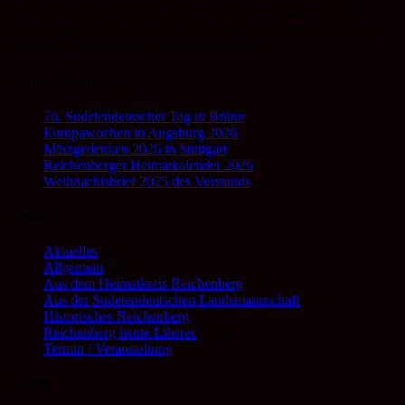
nahe, als Christa Schlör im Jahr 2016 in den Vorstand gewählt
wurde, dasssie als Familienforscherin dafür zuständig war, diese
Anfragen zu beantworten. Im Weihnachtsbrief […]
Neueste Beiträge
76. Sudetendeutscher Tag in Brünn
Europawochen in Augsburg 2026
Märzgedenken 2026 in Stuttgart
Reichenberger Heimatkalender 2026
Weihnachtsbrief 2025 des Vorstands
Artikel
Aktuelles
(487)
Allgemein
(149)
Aus dem Heimatkreis Reichenberg
(292)
Aus der Sudetendeutschen Landsmannschaft
(195)
Historisches Reichenberg
(224)
Reichenberg heute Liberec
(188)
Termin / Veranstaltung
(48)
Seiten