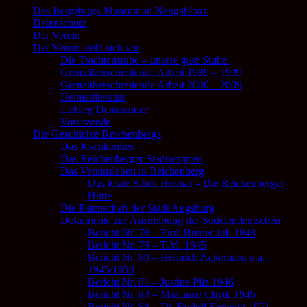
Das Isergebirgs-Museum in Neugablonz
Datenschutz
Der Verein
Der Verein stellt sich vor
Die Trachtenstube – unsere gute Stube.
Grenzüberschreitende Arbeit 1989 – 1999
Grenzüberschreitende Arbeit 2000 – 2009
Heimatliteratur
Liebieg Denkmünze
Vorsitzende
Die Geschichte Reichenbergs
Das Jeschkenlied
Das Reichenberger Stadtwappen
Das Vereinsleben in Reichenberg
Das letzte Stück Heimat – Die Reichenberger
Hütte
Die Patenschaft der Stadt Augsburg
Dokumente zur Austreibung der Sudetendeutschen
Bericht Nr. 78 – Emil Breuer Juli 1948
Bericht Nr. 79 – T.M. 1945
Bericht Nr. 80 – Heinrich Ackerhans u.a.
1945/1950
Bericht Nr. 81 – Justine Pilz 1946
Bericht Nr. 83 – Marianne Chytil 1946
Bericht Nr. 84 – Dr. Rudolf Fernegg 1951