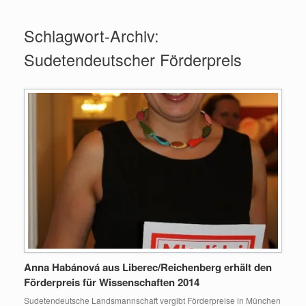
Zum
Inhalt
Schlagwort-Archiv:
springen
Sudetendeutscher Förderpreis
Anna Habánová aus Liberec/Reichenberg erhält den
Förderpreis für Wissenschaften 2014
Sudetendeutsche Landsmannschaft vergibt Förderpreise in München