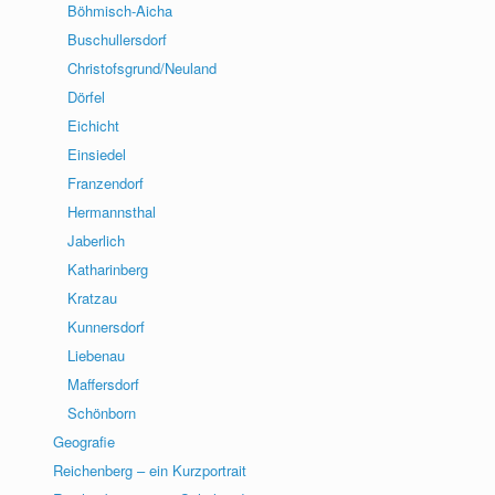
Böhmisch-Aicha
Buschullersdorf
Christofsgrund/Neuland
Dörfel
Eichicht
Einsiedel
Franzendorf
Hermannsthal
Jaberlich
Katharinberg
Kratzau
Kunnersdorf
Liebenau
Maffersdorf
Schönborn
Geografie
Reichenberg – ein Kurzportrait