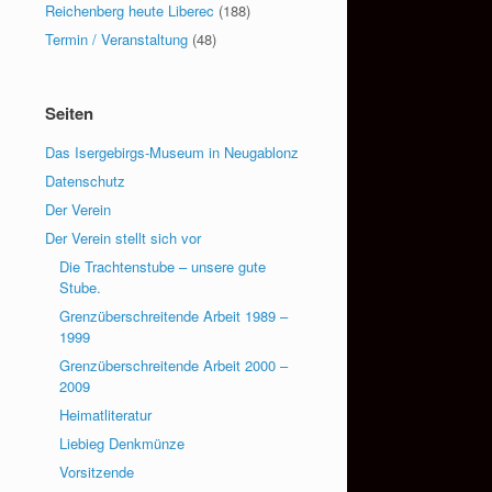
Reichenberg heute Liberec
(188)
Termin / Veranstaltung
(48)
Seiten
Das Isergebirgs-Museum in Neugablonz
Datenschutz
Der Verein
Der Verein stellt sich vor
Die Trachtenstube – unsere gute
Stube.
Grenzüberschreitende Arbeit 1989 –
1999
Grenzüberschreitende Arbeit 2000 –
2009
Heimatliteratur
Liebieg Denkmünze
Vorsitzende