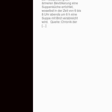
ärmeren Bevölkerung eine
Suppenküche errichtet,
woselbst in der Zeit von 6 bis
8 Uhr abends um 6 h eine
Suppe mit Brot verabreicht
wird. Quelle: Chronik der
[…]