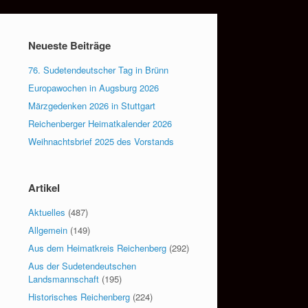
Neueste Beiträge
76. Sudetendeutscher Tag in Brünn
Europawochen in Augsburg 2026
Märzgedenken 2026 in Stuttgart
Reichenberger Heimatkalender 2026
Weihnachtsbrief 2025 des Vorstands
Artikel
Aktuelles
(487)
Allgemein
(149)
Aus dem Heimatkreis Reichenberg
(292)
Aus der Sudetendeutschen
Landsmannschaft
(195)
Historisches Reichenberg
(224)