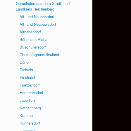
Gemeinden aus dem Stadt- und
Landkreis Reichenberg
Alt- und Neuharzdorf
Alt- und Neupaulsdorf
Althabendorf
Böhmisch-Aicha
Buschullersdorf
Christofsgrund/Neuland
Dörfel
Eichicht
Einsiedel
Franzendorf
Hermannsthal
Jaberlich
Katharinberg
Kratzau
Kunnersdorf
Liebenau