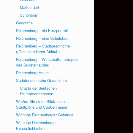
Maffersdorf
Schönborn
Geografie
Reichenberg – ein Kurzportrait
Reichenberg – eine Schulstadt
Reichenberg – Stadtgeschichte
(„Geschichtlicher Ablauf“)
Reichenberg – Wirtschaftsmetropole
des Sudetenlandes
Reichenberg Heute
Sudetendeutsche Geschichte
Charta der deutschen
Heimatvertriebenen
Werfen Sie einen Blick nach …
Stadtpläne und Straßennamen
Wichtige Reichenberger Gebäude
Wichtige Reichenberger
Persönlichkeiten