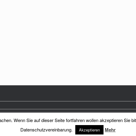
hen. Wenn Sie auf dieser Seite fortfahren wollen akzeptieren Sie bi
Heimatkreis Reichenberg Stadt und Land e.V.
Theme by
SiteOrigin
Datenschutzvereinbarung.
Mehr
Akzeptieren