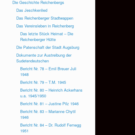
Die Geschichte Reichenbergs
Das Jeschkenlied
Das Reichenberger Stadtwappen
Das Vereinsleben in Reichenberg
Das letzte Stück Heimat – Die
Reichenberger Hütte
Die Patenschaft der Stadt Augsburg
Dokumente zur Austreibung der
Sudetendeutschen
Bericht Nr. 78 – Emil Breuer Juli
1948
Bericht Nr. 79 – T.M. 1945
Bericht Nr. 80 – Heinrich Ackerhans
u.a. 1945/1950
Bericht Nr. 81 – Justine Pilz 1946
Bericht Nr. 83 – Marianne Chytil
1946
Bericht Nr. 84 – Dr. Rudolf Fernegg
1951