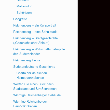
Maffersdorf
Schönborn
Geografie
Reichenberg – ein Kurzportrait
Reichenberg – eine Schulstadt
Reichenberg – Stadtgeschichte
(„Geschichtlicher Ablauf“)
Reichenberg – Wirtschaftsmetropole
des Sudetenlandes
Reichenberg Heute
Sudetendeutsche Geschichte
Charta der deutschen
Heimatvertriebenen
Werfen Sie einen Blick nach …
Stadtpläne und Straßennamen
Wichtige Reichenberger Gebäude
Wichtige Reichenberger
Persönlichkeiten