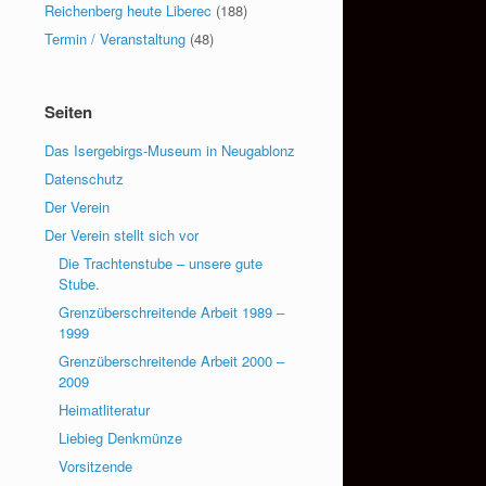
Reichenberg heute Liberec
(188)
Termin / Veranstaltung
(48)
Seiten
Das Isergebirgs-Museum in Neugablonz
Datenschutz
Der Verein
Der Verein stellt sich vor
Die Trachtenstube – unsere gute
Stube.
Grenzüberschreitende Arbeit 1989 –
1999
Grenzüberschreitende Arbeit 2000 –
2009
Heimatliteratur
Liebieg Denkmünze
Vorsitzende