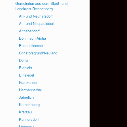
Gemeinden aus dem Stadt- und
Landkreis Reichenberg
Alt- und Neuharzdorf
Alt- und Neupaulsdorf
Althabendorf
Böhmisch-Aicha
Buschullersdorf
Christofsgrund/Neuland
Dörfel
Eichicht
Einsiedel
Franzendorf
Hermannsthal
Jaberlich
Katharinberg
Kratzau
Kunnersdorf
Liebenau