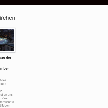
irchen
aus der
ember
t des
Liebe
ie
ollen uns
schöne
nteressante
 lieben