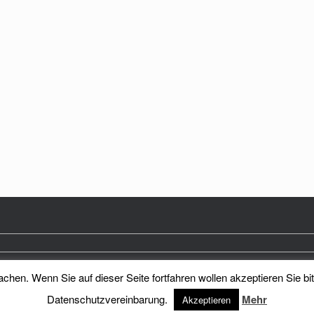
hen. Wenn Sie auf dieser Seite fortfahren wollen akzeptieren Sie bi
Heimatkreis Reichenberg Stadt und Land e.V.
Theme by
SiteOrigin
Datenschutzvereinbarung.
Mehr
Akzeptieren