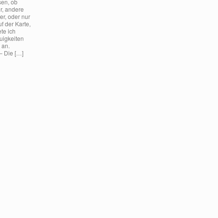
sen, ob
r, andere
er, oder nur
f der Karte,
te ich
uigkeiten
 an.
 Die […]