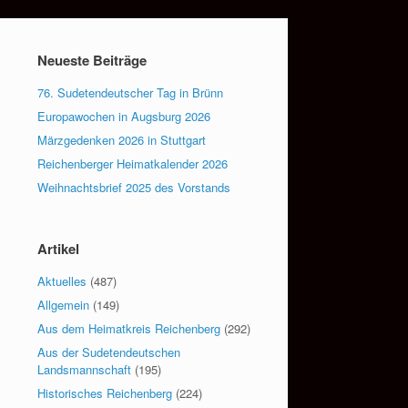
Neueste Beiträge
76. Sudetendeutscher Tag in Brünn
Europawochen in Augsburg 2026
Märzgedenken 2026 in Stuttgart
Reichenberger Heimatkalender 2026
Weihnachtsbrief 2025 des Vorstands
Artikel
Aktuelles
(487)
Allgemein
(149)
Aus dem Heimatkreis Reichenberg
(292)
Aus der Sudetendeutschen
Landsmannschaft
(195)
Historisches Reichenberg
(224)