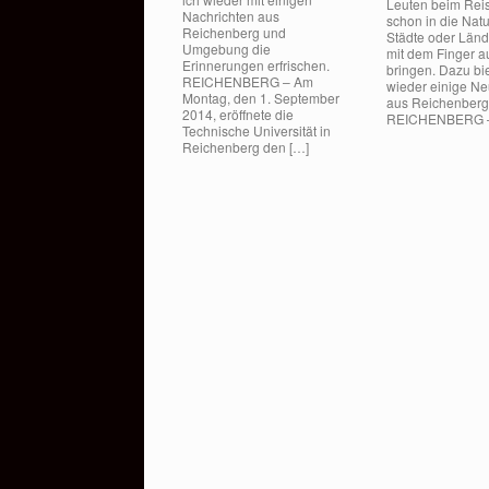
Leuten beim Rei
Nachrichten aus
schon in die Natu
Reichenberg und
Städte oder Länd
Umgebung die
mit dem Finger au
Erinnerungen erfrischen.
bringen. Dazu bie
REICHENBERG – Am
wieder einige Ne
Montag, den 1. September
aus Reichenberg
2014, eröffnete die
REICHENBERG –
Technische Universität in
Reichenberg den […]