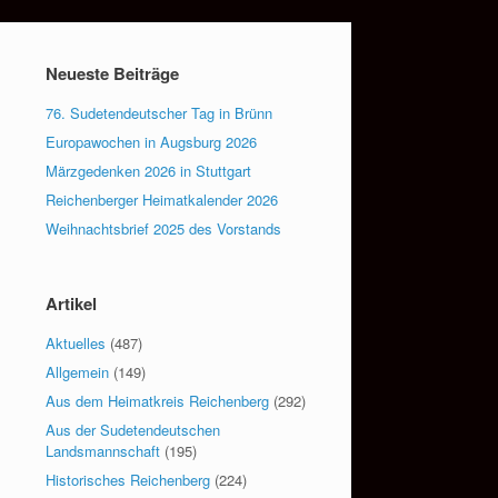
Neueste Beiträge
76. Sudetendeutscher Tag in Brünn
Europawochen in Augsburg 2026
Märzgedenken 2026 in Stuttgart
Reichenberger Heimatkalender 2026
Weihnachtsbrief 2025 des Vorstands
Artikel
Aktuelles
(487)
Allgemein
(149)
Aus dem Heimatkreis Reichenberg
(292)
Aus der Sudetendeutschen
Landsmannschaft
(195)
Historisches Reichenberg
(224)