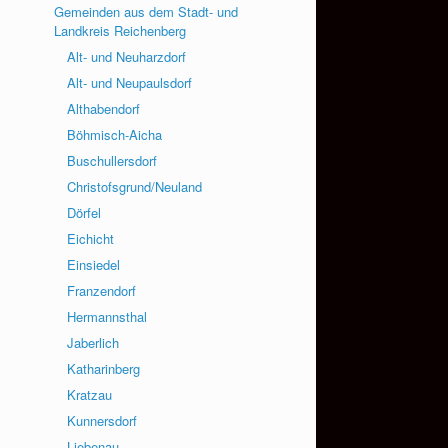
Gemeinden aus dem Stadt- und
Landkreis Reichenberg
Alt- und Neuharzdorf
Alt- und Neupaulsdorf
Althabendorf
Böhmisch-Aicha
Buschullersdorf
Christofsgrund/Neuland
Dörfel
Eichicht
Einsiedel
Franzendorf
Hermannsthal
Jaberlich
Katharinberg
Kratzau
Kunnersdorf
Liebenau