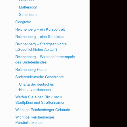
Maffersdorf
Schönborn
Geografie
Reichenberg – ein Kurzportrait
Reichenberg – eine Schulstadt
Reichenberg – Stadtgeschichte
(„Geschichtlicher Ablauf“)
Reichenberg – Wirtschaftsmetropole
des Sudetenlandes
Reichenberg Heute
Sudetendeutsche Geschichte
Charta der deutschen
Heimatvertriebenen
Werfen Sie einen Blick nach …
Stadtpläne und Straßennamen
Wichtige Reichenberger Gebäude
Wichtige Reichenberger
Persönlichkeiten