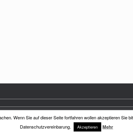
hen. Wenn Sie auf dieser Seite fortfahren wollen akzeptieren Sie bi
Heimatkreis Reichenberg Stadt und Land e.V.
Theme by
SiteOrigin
Datenschutzvereinbarung.
Mehr
Akzeptieren