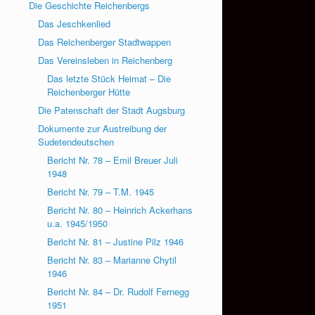
Die Geschichte Reichenbergs
Das Jeschkenlied
Das Reichenberger Stadtwappen
Das Vereinsleben in Reichenberg
Das letzte Stück Heimat – Die
Reichenberger Hütte
Die Patenschaft der Stadt Augsburg
Dokumente zur Austreibung der
Sudetendeutschen
Bericht Nr. 78 – Emil Breuer Juli
1948
Bericht Nr. 79 – T.M. 1945
Bericht Nr. 80 – Heinrich Ackerhans
u.a. 1945/1950
Bericht Nr. 81 – Justine Pilz 1946
Bericht Nr. 83 – Marianne Chytil
1946
Bericht Nr. 84 – Dr. Rudolf Fernegg
1951