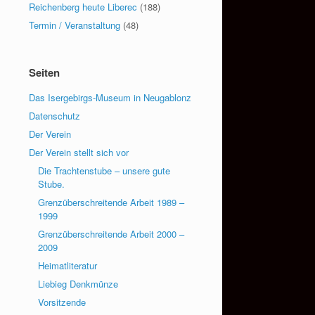
Reichenberg heute Liberec
(188)
Termin / Veranstaltung
(48)
Seiten
Das Isergebirgs-Museum in Neugablonz
Datenschutz
Der Verein
Der Verein stellt sich vor
Die Trachtenstube – unsere gute
Stube.
Grenzüberschreitende Arbeit 1989 –
1999
Grenzüberschreitende Arbeit 2000 –
2009
Heimatliteratur
Liebieg Denkmünze
Vorsitzende