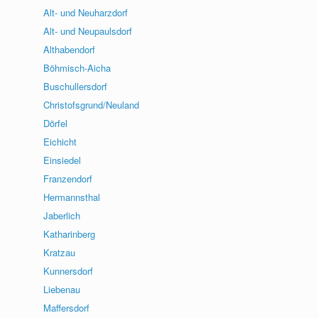
Alt- und Neuharzdorf
Alt- und Neupaulsdorf
Althabendorf
Böhmisch-Aicha
Buschullersdorf
Christofsgrund/Neuland
Dörfel
Eichicht
Einsiedel
Franzendorf
Hermannsthal
Jaberlich
Katharinberg
Kratzau
Kunnersdorf
Liebenau
Maffersdorf