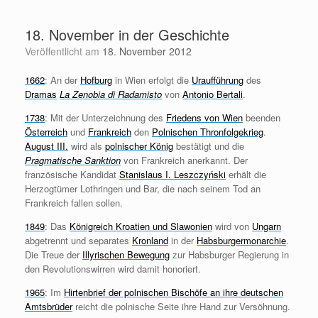
Zum
Inhalt
18. November in der Geschichte
springen
Veröffentlicht am
18. November 2012
1662
: An der
Hofburg
in Wien erfolgt die
Uraufführung
des
Dramas
La Zenobia di Radamisto
von
Antonio Bertali
.
1738
: Mit der Unterzeichnung des
Friedens von Wien
beenden
Österreich
und
Frankreich
den
Polnischen Thronfolgekrieg
.
August III.
wird als
polnischer König
bestätigt und die
Pragmatische Sanktion
von Frankreich anerkannt. Der
französische Kandidat
Stanislaus I. Leszczyński
erhält die
Herzogtümer Lothringen und Bar, die nach seinem Tod an
Frankreich fallen sollen.
1849
: Das
Königreich Kroatien und Slawonien
wird von
Ungarn
abgetrennt und separates
Kronland
in der
Habsburgermonarchie
.
Die Treue der
Illyrischen Bewegung
zur Habsburger Regierung in
den Revolutionswirren wird damit honoriert.
1965
: Im
Hirtenbrief der polnischen Bischöfe an ihre deutschen
Amtsbrüder
reicht die polnische Seite ihre Hand zur Versöhnung.