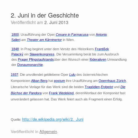
Zum
Inhalt
2. Juni in der Geschichte
springen
Veröffentlicht am
2. Juni 2013
1800
: Uraufführung der Oper
Cesare in Farmacusa
von
Antonio
Salieri
am
Theater am Kärntnertor
in Wien.
1848
: In Prag beginnt unter dem Vorsitz des Historikers
František
Palacký
ein
Slawenkongress
. Die Versammlung berät bis zum Ausbruch
des
Prager Pfingstaufstands
über den Wunsch einer
föderativen
Umwandlung
der
Donaumonarchie
.
1937
: Die unvollendet gebliebene Oper
Lulu
des österreichischen
Komponisten
Alban Berg
hat
postum
ihre Uraufführung am
Opernhaus Zürich
.
Literarische Vorlage für das Werk sind die beiden
Tragödien
Erdgeist
und
Die
Büchse der Pandora
von
Frank Wedekind
, deren
Wortlaut der Komponist fast
unverändert gelassen hat. Das Werk feiert auch als Fragment einen Erfolg.
http://de.wikipedia.org/wiki/2._Juni
Quelle:
Veröffentlicht in
Allgemein
.