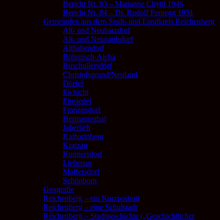
Bericht Nr. 83 – Marianne Chytil 1946
Bericht Nr. 84 – Dr. Rudolf Fernegg 1951
Gemeinden aus dem Stadt- und Landkreis Reichenberg
Alt- und Neuharzdorf
Alt- und Neupaulsdorf
Althabendorf
Böhmisch-Aicha
Buschullersdorf
Christofsgrund/Neuland
Dörfel
Eichicht
Einsiedel
Franzendorf
Hermannsthal
Jaberlich
Katharinberg
Kratzau
Kunnersdorf
Liebenau
Maffersdorf
Schönborn
Geografie
Reichenberg – ein Kurzportrait
Reichenberg – eine Schulstadt
Reichenberg – Stadtgeschichte („Geschichtlicher