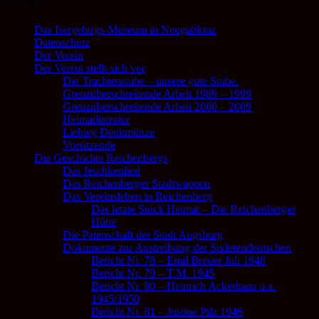
Seiten
Das Isergebirgs-Museum in Neugablonz
Datenschutz
Der Verein
Der Verein stellt sich vor
Die Trachtenstube – unsere gute Stube.
Grenzüberschreitende Arbeit 1989 – 1999
Grenzüberschreitende Arbeit 2000 – 2009
Heimatliteratur
Liebieg Denkmünze
Vorsitzende
Die Geschichte Reichenbergs
Das Jeschkenlied
Das Reichenberger Stadtwappen
Das Vereinsleben in Reichenberg
Das letzte Stück Heimat – Die Reichenberger
Hütte
Die Patenschaft der Stadt Augsburg
Dokumente zur Austreibung der Sudetendeutschen
Bericht Nr. 78 – Emil Breuer Juli 1948
Bericht Nr. 79 – T.M. 1945
Bericht Nr. 80 – Heinrich Ackerhans u.a.
1945/1950
Bericht Nr. 81 – Justine Pilz 1946