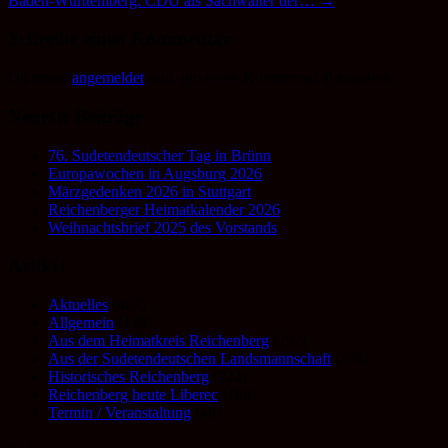
Baden-Württemberg: CDU als Sachwalter der…
→
Schreibe einen Kommentar
Du musst
angemeldet
sein, um einen Kommentar abzugeben.
Neueste Beiträge
76. Sudetendeutscher Tag in Brünn
Europawochen in Augsburg 2026
Märzgedenken 2026 in Stuttgart
Reichenberger Heimatkalender 2026
Weihnachtsbrief 2025 des Vorstands
Artikel
Aktuelles
(487)
Allgemein
(149)
Aus dem Heimatkreis Reichenberg
(292)
Aus der Sudetendeutschen Landsmannschaft
(195)
Historisches Reichenberg
(224)
Reichenberg heute Liberec
(188)
Termin / Veranstaltung
(48)