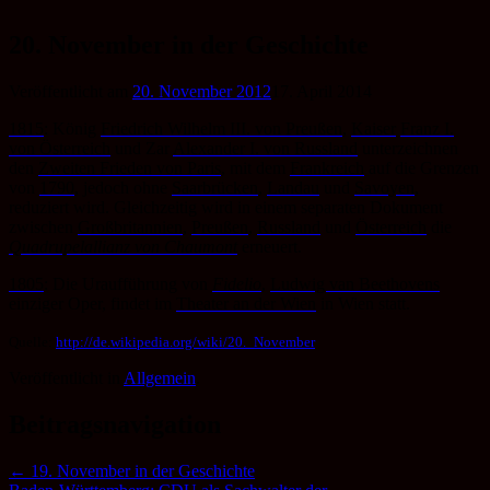
Zum
Inhalt
20. November in der Geschichte
springen
Veröffentlicht am
20. November 2012
17. April 2014
1815
: König
Friedrich Wilhelm III. von Preußen
,
Kaiser
Franz I.
von Österreich
und Zar
Alexander I. von Russland
unterzeichnen
den
Zweiten Frieden von Paris
, mit dem
Frankreich
auf die Grenzen
von
1790
, jedoch ohne
Saarbrücken
,
Landau
und
Savoyen
,
reduziert wird. Gleichzeitig wird in einem separaten Dokument
zwischen
Großbritannien
,
Preußen
,
Russland
und
Österreich
die
Quadrupelallianz von Chaumont
erneuert.
1805
: Die Uraufführung von
Fidelio
,
Ludwig van Beethovens
einziger Oper, findet im
Theater an der Wien
in Wien statt.
Quelle:
http://de.wikipedia.org/wiki/20._November
Veröffentlicht in
Allgemein
.
Beitragsnavigation
←
19. November in der Geschichte