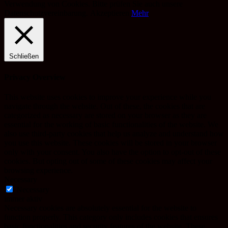
Verwendung von Cookies. Bitte prüfen Sie auch unsere
Datenschutzvereinbarung.
Akzeptieren
Mehr
Schließen
Privacy Overview
This website uses cookies to improve your experience while you
navigate through the website. Out of these, the cookies that are
categorized as necessary are stored on your browser as they are
essential for the working of basic functionalities of the website. We
also use third-party cookies that help us analyze and understand how
you use this website. These cookies will be stored in your browser
only with your consent. You also have the option to opt-out of these
cookies. But opting out of some of these cookies may affect your
browsing experience.
Necessary
Necessary
immer aktiv
Necessary cookies are absolutely essential for the website to
function properly. This category only includes cookies that ensures
basic functionalities and security features of the website. These