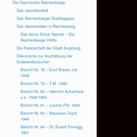
Die Geschichte Reichenbergs
Das Jeschkenlied
Das Reichenberger Stadtwappen
Das Vereinsleben in Reichenberg
Das letzte Stück Heimat – Die
Reichenberger Hütte
Die Patenschaft der Stadt Augsburg
Dokumente zur Austreibung der
Sudetendeutschen
Bericht Nr. 78 – Emil Breuer Juli
1948
Bericht Nr. 79 – T.M. 1945
Bericht Nr. 80 – Heinrich Ackerhans
u.a. 1945/1950
Bericht Nr. 81 – Justine Pilz 1946
Bericht Nr. 83 – Marianne Chytil
1946
Bericht Nr. 84 – Dr. Rudolf Fernegg
1951