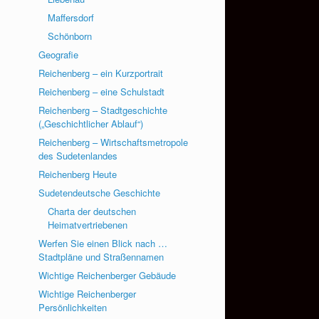
Maffersdorf
Schönborn
Geografie
Reichenberg – ein Kurzportrait
Reichenberg – eine Schulstadt
Reichenberg – Stadtgeschichte
(„Geschichtlicher Ablauf“)
Reichenberg – Wirtschaftsmetropole
des Sudetenlandes
Reichenberg Heute
Sudetendeutsche Geschichte
Charta der deutschen
Heimatvertriebenen
Werfen Sie einen Blick nach …
Stadtpläne und Straßennamen
Wichtige Reichenberger Gebäude
Wichtige Reichenberger
Persönlichkeiten