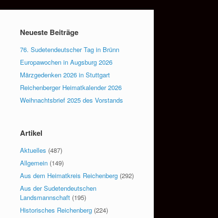
Neueste Beiträge
76. Sudetendeutscher Tag in Brünn
Europawochen in Augsburg 2026
Märzgedenken 2026 in Stuttgart
Reichenberger Heimatkalender 2026
Weihnachtsbrief 2025 des Vorstands
Artikel
Aktuelles
(487)
Allgemein
(149)
Aus dem Heimatkreis Reichenberg
(292)
Aus der Sudetendeutschen
Landsmannschaft
(195)
Historisches Reichenberg
(224)