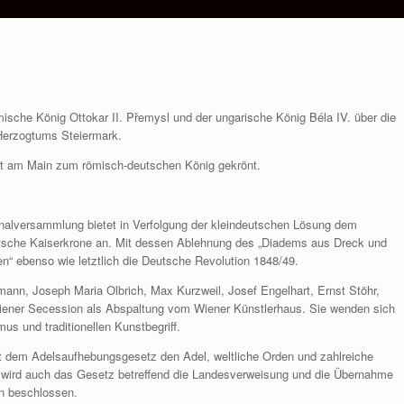
ische König Ottokar II. Přemysl und der ungarische König Béla IV. über die
Herzogtums Steiermark.
urt am Main zum römisch-deutschen König gekrönt.
ionalversammlung bietet in Verfolgung der kleindeutschen Lösung dem
eutsche Kaiserkrone an. Mit dessen Ablehnung des „Diadems aus Dreck und
en“ ebenso wie letztlich die Deutsche Revolution 1848/49.
ann, Joseph Maria Olbrich, Max Kurzweil, Josef Engelhart, Ernst Stöhr,
Wiener Secession als Abspaltung vom Wiener Künstlerhaus. Sie wenden sich
s und traditionellen Kunstbegriff.
it dem Adelsaufhebungsgesetz den Adel, weltliche Orden und zahlreiche
ig wird auch das Gesetz betreffend die Landesverweisung und die Übernahme
n beschlossen.