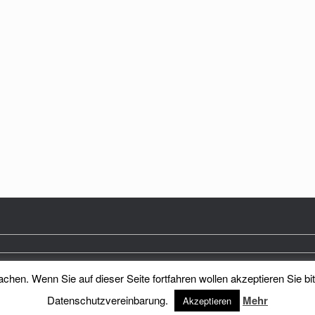
hen. Wenn Sie auf dieser Seite fortfahren wollen akzeptieren Sie bi
Heimatkreis Reichenberg Stadt und Land e.V.
Theme by
SiteOrigin
Datenschutzvereinbarung.
Mehr
Akzeptieren