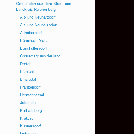
Gemeinden aus dem Stadt- und
Landkreis Reichenberg
Alt- und Neuharzdorf
Alt- und Neupaulsdorf
Althabendorf
Böhmisch-Aicha
Buschullersdorf
Christofsgrund/Neuland
Dörfel
Eichicht
Einsiedel
Franzendorf
Hermannsthal
Jaberlich
Katharinberg
Kratzau
Kunnersdorf
Liebenau