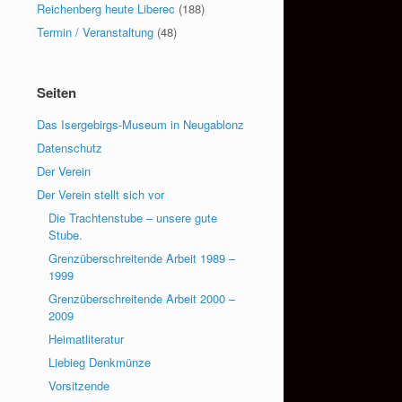
Reichenberg heute Liberec
(188)
Termin / Veranstaltung
(48)
Seiten
Das Isergebirgs-Museum in Neugablonz
Datenschutz
Der Verein
Der Verein stellt sich vor
Die Trachtenstube – unsere gute
Stube.
Grenzüberschreitende Arbeit 1989 –
1999
Grenzüberschreitende Arbeit 2000 –
2009
Heimatliteratur
Liebieg Denkmünze
Vorsitzende