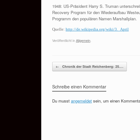
1948: US-Präsident Harry S. Truman unterschre
Recovery Program für den Wiederaufbau Westeur
Programm den populären Namen Marshallplan.
Quelle:
http://de.wikipedia.org/wiki/3._April
Veröffentlicht in
Allgemein
.
Beitragsnavigation
←
Chronik der Stadt Reichenberg: 25.…
Schreibe einen Kommentar
Du musst
angemeldet
sein, um einen Kommenta